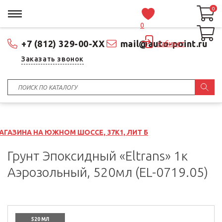
0
0
0
+7 (812) 329-00-XX
mail@auto-point.ru
Кабинет
Заказать звонок
ЮЖНОМ ШОССЕ, 37К1, ЛИТ Б
Грунт Эпоксидный «Eltrans» 1к
Аэрозольный, 520мл (EL-0719.05)
520 МЛ