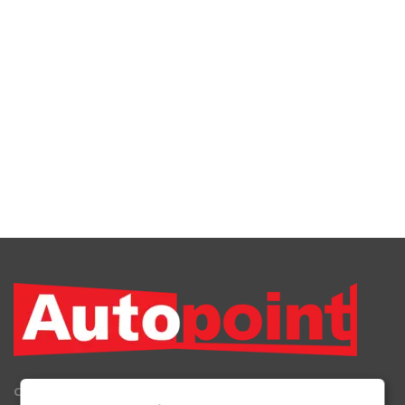
Сеть Магазинов «AutoPoint»