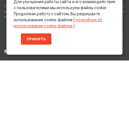
Для улучшения работы сайта и его взаимодействия
Полный спектр горюче-смазочных, абразивных и лакокрасочных
с пользователями мы используем файлы cookie.
материалов от лучших европейских производителей, а также
Продолжая работу с сайтом, Вы разрешаете
многое другое для вашего автомобиля.
использование cookie-файлов (
подробнее об
использовании cookie-файлов
).
ПРИНЯТЬ
МЕНЮ
Главная
Каталог Товаров
Акции
Информация
О нас
Услуги
Вакансии
Контакты