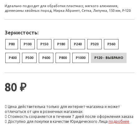
Идеально подходит для обработки пластмасс, мягкого алюминия,
древесины хвойных пород, Мирка Абранет, Сетка, Липучка, 150 мм, Р-120
Зернистость:
P80
P100
P150
P180
P240
P320
P360
P400
P500
P600
P800
P1000
P120 - ВЫБРАНО
80 ₽
Цена действительна только для интернет-магазина и может
отличаться от цен в розничных магазинах
Стоимость сохраняется в течении 7 дней после оформления заказа
Доступно для покупки в качестве Юридического Лица
подробнее