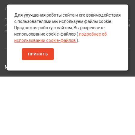
Сеть Магазинов «AutoPoint»
Для улучшения работы сайта и его взаимодействия
Полный спектр горюче-смазочных, абразивных и лакокрасочных
с пользователями мы используем файлы cookie.
материалов от лучших европейских производителей, а также
Продолжая работу с сайтом, Вы разрешаете
многое другое для вашего автомобиля.
использование cookie-файлов (
подробнее об
использовании cookie-файлов
).
ПРИНЯТЬ
МЕНЮ
Главная
Каталог Товаров
Акции
Информация
О нас
Услуги
Вакансии
Контакты