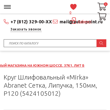
0
0
0
+7 (812) 329-00-XX
mail@auto-point.ru
Кабинет
Заказать звонок
НА НА ЮЖНОМ ШОССЕ, 37К1, ЛИТ Б
Круг Шлифовальный «Mirka»
Abranet Сетка, Липучка, 150мм,
P120 (5424105012)