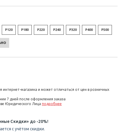
P120
P180
P220
P240
P320
P400
P500
РАНО
я интернет-магазина и может отличаться от цен в розничных
нии 7 дней после оформления заказа
стве Юридического Лица
подробнее
нные Скидки» до -20%!
ется с учётом скидки.