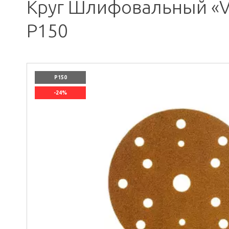
Круг Шлифовальный «Vo
P150
P150
-24%
`]]