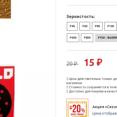
Зернистость:
P40
P60
P80
P100
P600
P800
P150 - ВЫБ
15 ₽
20 ₽
Цена действительна только дл
магазинах
Стоимость сохраняется в тече
Доступно для покупки в каче
Акция «Сезо
Цена отобража