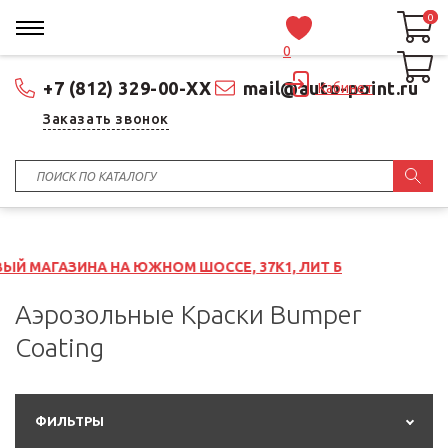
0
0
0
+7 (812) 329-00-XX
mail@auto-point.ru
Кабинет
Заказать звонок
НА НА ЮЖНОМ ШОССЕ, 37К1, ЛИТ Б
Аэрозольные Краски Bumper
Coating
ФИЛЬТРЫ