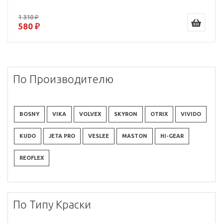
1 310 ₽
580 ₽
По Производителю
BOSNY
VIKA
VOLVEX
SKYRON
OTRIX
VIVIDO
KUDO
JETA PRO
VESLEE
MASTON
HI-GEAR
REOFLEX
По Типу Краски