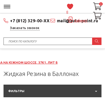
0
0
0
+7 (812) 329-00-XX
mail@auto-point.ru
Кабинет
Заказать звонок
СЕ, 37К1, ЛИТ Б
Жидкая Резина в Баллонах
ФИЛЬТРЫ