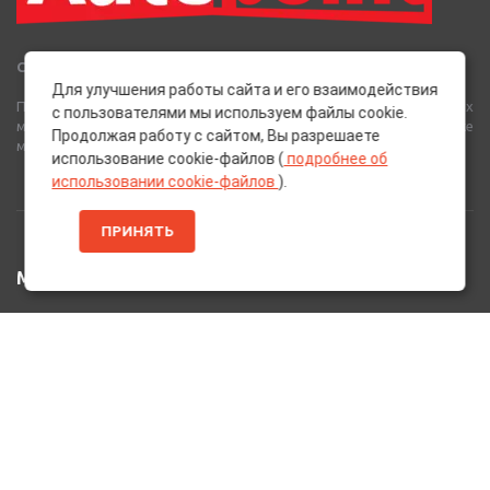
Сеть Магазинов «AutoPoint»
Для улучшения работы сайта и его взаимодействия
Полный спектр горюче-смазочных, абразивных и лакокрасочных
с пользователями мы используем файлы cookie.
материалов от лучших европейских производителей, а также
Продолжая работу с сайтом, Вы разрешаете
многое другое для вашего автомобиля.
использование cookie-файлов (
подробнее об
использовании cookie-файлов
).
ПРИНЯТЬ
МЕНЮ
Главная
Каталог Товаров
Акции
Информация
О нас
Услуги