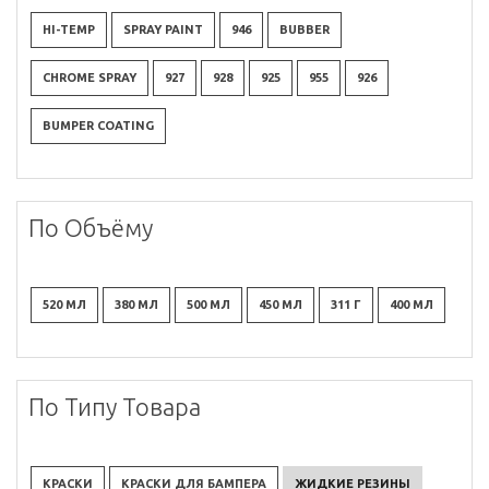
HI-TEMP
SPRAY PAINT
946
BUBBER
CHROME SPRAY
927
928
925
955
926
BUMPER COATING
По Объёму
520 МЛ
380 МЛ
500 МЛ
450 МЛ
311 Г
400 МЛ
По Типу Товара
КРАСКИ
КРАСКИ ДЛЯ БАМПЕРА
ЖИДКИЕ РЕЗИНЫ