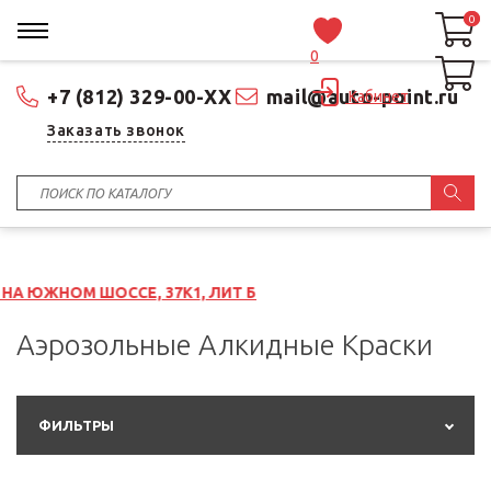
0
0
0
+7 (812) 329-00-XX
mail@auto-point.ru
Кабинет
Заказать звонок
ШОССЕ, 37К1, ЛИТ Б
Аэрозольные Алкидные Краски
ФИЛЬТРЫ