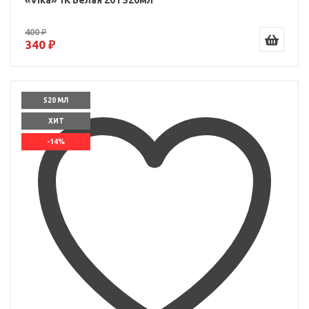
«Vika» 1K Белая 201 520мл
400 ₽
340 ₽
520 МЛ
ХИТ
-14%