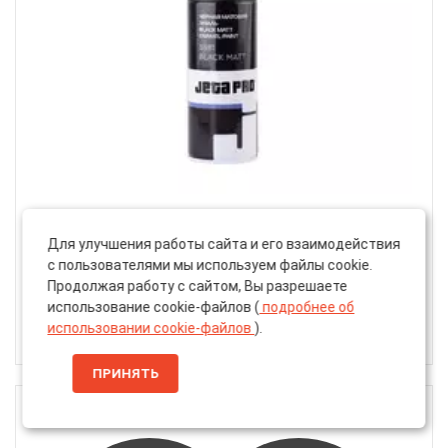
Артикул: 5581 BR black mat
Для улучшения работы сайта и его взаимодействия
Аэрозольная Алкидная Краска «Jeta Pro» 1к Black
с пользователями мы используем файлы cookie.
Matt, Чёрная Матовая, 400мл (5581-203)
Продолжая работу с сайтом, Вы разрешаете
использование cookie-файлов (
подробнее об
использовании cookie-файлов
).
492 ₽
ПРИНЯТЬ
400 МЛ