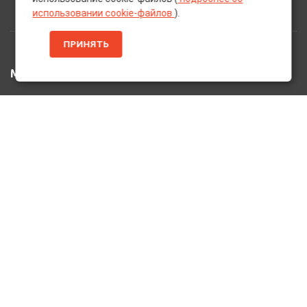
использовании cookie-файлов
).
ПРИНЯТЬ
МЕНЮ
Главная
Каталог Товаров
Акции
Информация
О нас
Услуги
Вакансии
Контакты
ДОПОЛНИТЕЛЬНО