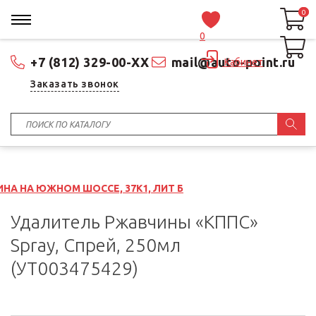
0
0
0
+7 (812) 329-00-XX
mail@auto-point.ru
Кабинет
Заказать звонок
 ШОССЕ, 37К1, ЛИТ Б
Удалитель Ржавчины «КППС»
Spray, Спрей, 250мл
(УТ003475429)