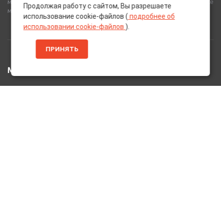
материалов от лучших европейских производителей, а также
Продолжая работу с сайтом, Вы разрешаете
многое другое для вашего автомобиля.
использование cookie-файлов (
подробнее об
использовании cookie-файлов
).
ПРИНЯТЬ
МЕНЮ
Главная
Каталог Товаров
Акции
Информация
О нас
Услуги
Вакансии
Контакты