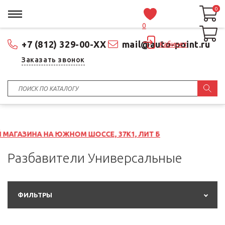
0
0
0
+7 (812) 329-00-XX
mail@auto-point.ru
Кабинет
Заказать звонок
А ЮЖНОМ ШОССЕ, 37К1, ЛИТ Б
Разбавители Универсальные
ФИЛЬТРЫ