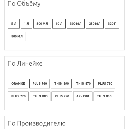
По Объёму
5 Л
1 Л
500 МЛ
10 Л
300 МЛ
250 МЛ
320 Г
800 МЛ
По Линейке
ORANGE
PLUS 760
THIN 890
THIN 870
PLUS 780
PLUS 770
THIN 880
PLUS 750
АК-1301
THIN 850
По Производителю