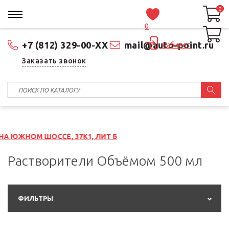
0
0
0
+7 (812) 329-00-XX
mail@auto-point.ru
Кабинет
Заказать звонок
ССЕ, 37К1, ЛИТ Б
Растворители Объёмом 500 мл
ФИЛЬТРЫ