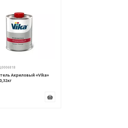
 Ц0006818
тель Акриловый «Vika»
0,32кг