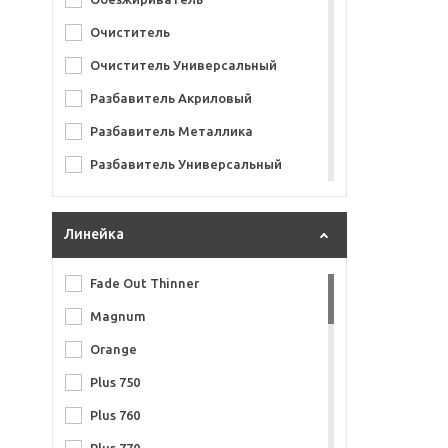
Vika
Очиститель
Volvex
Очиститель Универсальный
Химик
Разбавитель Акриловый
Разбавитель Металлика
Разбавитель Универсальный
Разбавитель Шпатлёвки
Разбавитель для Переходов
Линейка
Растворитель 646
Fade Out Thinner
Растворитель 647
Magnum
Растворитель 650
Orange
Растворитель Акриловый
Plus 750
Растворитель Металлика
Plus 760
Растворитель для Нитроэмалей