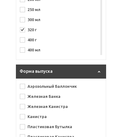
250 мл
300 мл
320 г
400 г
400 мл
450 мл
500 мл
Форма выпуска
520 мл
Аэрозольный Баллончик
650 мл
Железная Банка
800 г
Железная Канистра
800 мл
Канистра
Пластиковая Бутылка
Пластиковая Канистра