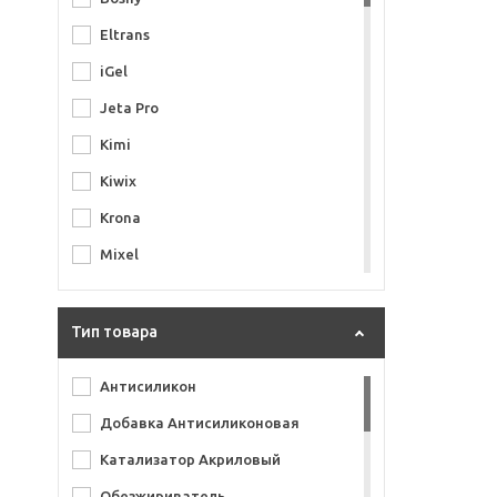
Eltrans
iGel
Jeta Pro
Kimi
Kiwix
Krona
Mixel
Novol
Otrix
Тип товара
Permatex
Антисиликон
Quickline
Добавка Антисиликоновая
Rand
Катализатор Акриловый
Reoflex
Обезжириватель