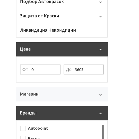
Подбор Автокрасок
Защита от Краски
Ликвидация Некондиции
Цена
От
До
Магазин
Бренды
Autopoint
Bosny