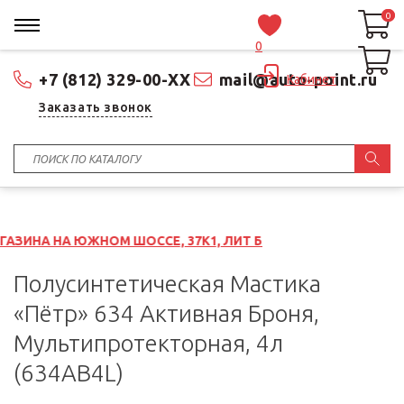
0
0
0
+7 (812) 329-00-XX
mail@auto-point.ru
Кабинет
Заказать звонок
НОМ ШОССЕ, 37К1, ЛИТ Б
Полусинтетическая Мастика
«Пётр» 634 Активная Броня,
Мультипротекторная, 4л
(634AB4L)