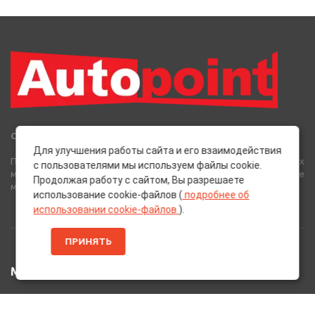
Сеть Магазинов «AutoPoint»
Для улучшения работы сайта и его взаимодействия
Полный спектр горюче-смазочных, абразивных и лакокрасочных
с пользователями мы используем файлы cookie.
материалов от лучших европейских производителей, а также
Продолжая работу с сайтом, Вы разрешаете
многое другое для вашего автомобиля.
использование cookie-файлов (
подробнее об
использовании cookie-файлов
).
ПРИНЯТЬ
МЕНЮ
Главная