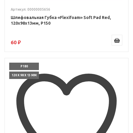
Артикул: 00000005656
Шлифовальная Губка «Flexifoam» Soft Pad Red,
120x98x13мм, P150
60 ₽
P180
120 X 98 X 13 ММ