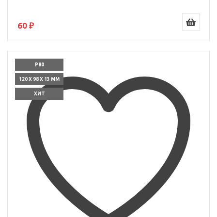
60 ₽
P80
120 X 98 X 13 ММ
ХИТ