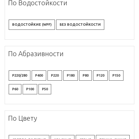
По Водостойкости
ВОДОСТОЙКИЕ (WPF)
БЕЗ ВОДОСТОЙКОСТИ
По Абразивности
P220/280
P400
P220
P180
P80
P120
P150
P60
P100
P50
По Цвету