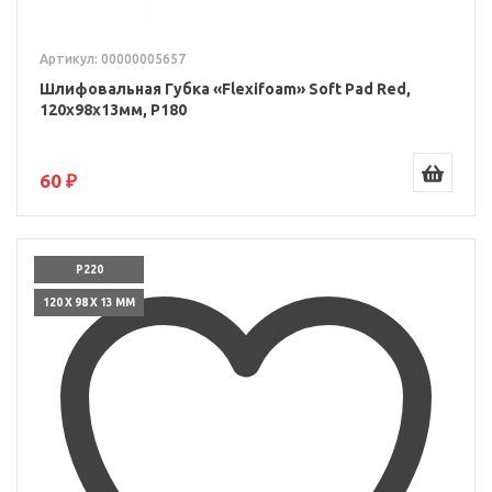
Артикул: 00000005657
Шлифовальная Губка «Flexifoam» Soft Pad Red,
120x98x13мм, P180
60 ₽
P220
120 X 98 X 13 ММ