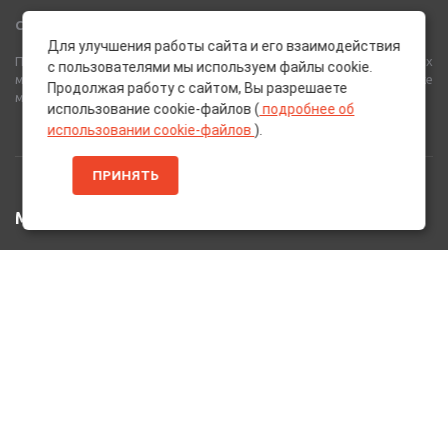
Сеть Магазинов «AutoPoint»
Для улучшения работы сайта и его взаимодействия
Полный спектр горюче-смазочных, абразивных и лакокрасочных
с пользователями мы используем файлы cookie.
материалов от лучших европейских производителей, а также
Продолжая работу с сайтом, Вы разрешаете
многое другое для вашего автомобиля.
использование cookie-файлов (
подробнее об
использовании cookie-файлов
).
ПРИНЯТЬ
МЕНЮ
Главная
Каталог Товаров
Акции
Информация
О нас
Услуги
Вакансии
Контакты