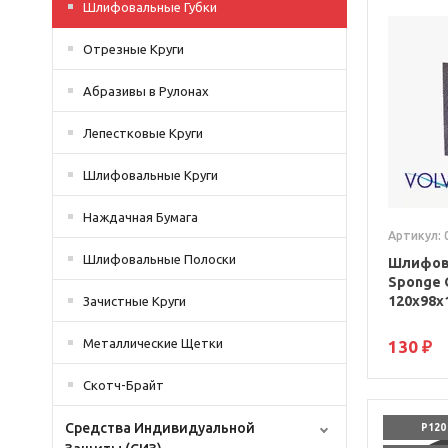
Шлифовальные Губки
Отрезные Круги
Абразивы в Рулонах
Лепестковые Круги
Шлифовальные Круги
Наждачная Бумага
Артикул: 
Шлифовальные Полоски
Шлифова
Sponge 
120x98x
Зачистные Круги
Металлические Щетки
130 ₽
Скотч-Брайт
Средства Индивидуальной
P120