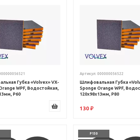
000000056521
Артикул: 000000056522
льная Губка «Volvex» VX-
Шлифовальная Губка «Volv
Orange WPF, Водостойкая,
Sponge Orange WPF, Водос
13мм, P60
120x98x13мм, P80
130 ₽
P150