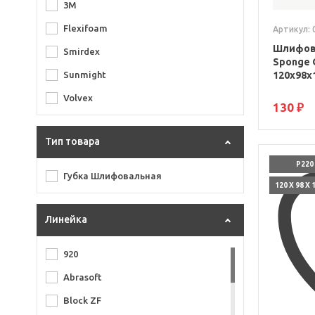
3M
Flexifoam
Артикул: 
Шлифова
Smirdex
Sponge 
120x98x
Sunmight
Volvex
130 ₽
Тип товара
P220
Губка Шлифовальная
120 X 98 X
Линейка
920
Abrasoft
Block ZF