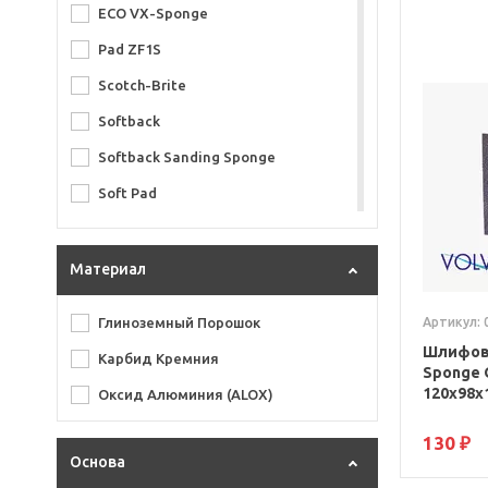
ECO VX-Sponge
Pad ZF1S
Scotch-Brite
Softback
Softback Sanding Sponge
Soft Pad
Sunblock
VX-Sponge
Материал
VX-Sponge Orange
Артикул: 
Глиноземный Порошок
Шлифова
Карбид Кремния
Sponge 
120x98x
Оксид Алюминия (ALOX)
130 ₽
Основа