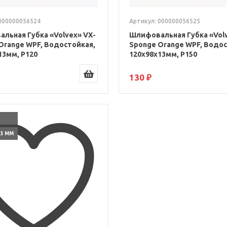
000000056524
Артикул: 000000056525
льная Губка «Volvex» VX-
Шлифовальная Губка «Volv
Orange WPF, Водостойкая,
Sponge Orange WPF, Водос
13мм, P120
120x98x13мм, P150
130 ₽
 13 ММ