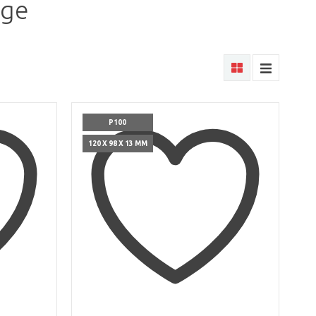
nge
P100
120 X 98 X 13 ММ