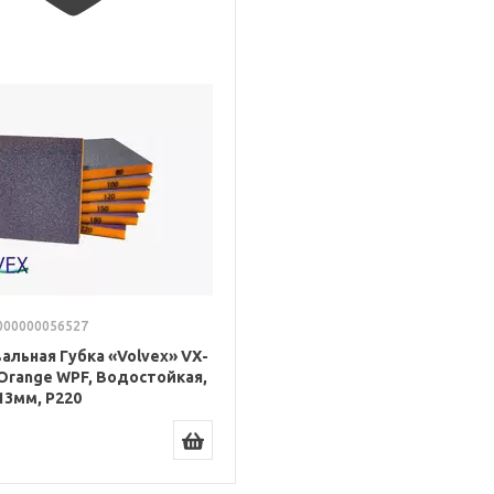
000000056527
льная Губка «Volvex» VX-
Orange WPF, Водостойкая,
13мм, P220