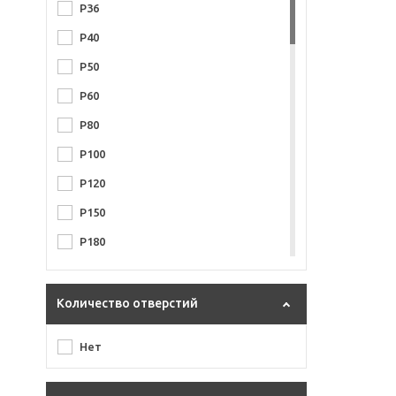
P36
P40
P50
P60
P80
P100
P120
P150
P180
P220
P220/280
Количество отверстий
P240
Нет
P280
P320