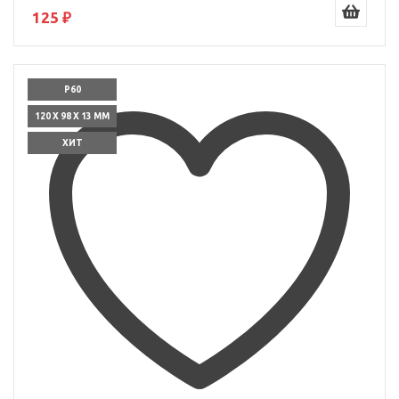
125 ₽
P60
120 X 98 X 13 ММ
ХИТ