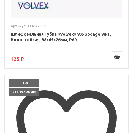
Артикул: 344622331
Шлифовальная Губка «Volvex» VX-Sponge WPF,
Водостойкая, 98x69x26мм, P60
125 ₽
P100
98 X 69 X 26 ММ