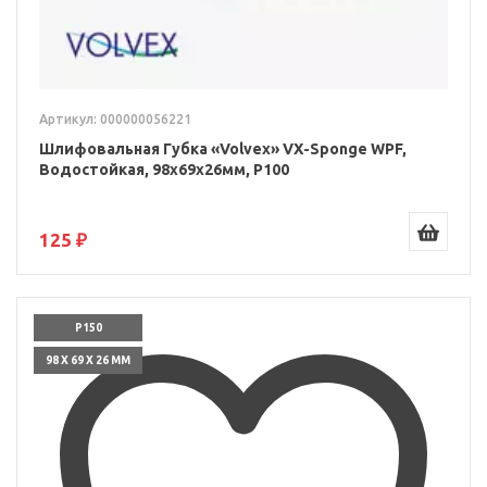
Артикул: 000000056221
Шлифовальная Губка «Volvex» VX-Sponge WPF,
Водостойкая, 98x69x26мм, P100
125 ₽
P150
98 X 69 X 26 ММ