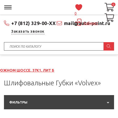
0
0
0
+7 (812) 329-00-XX
mail@auto-point.ru
Кабинет
Заказать звонок
 37К1, ЛИТ Б
Шлифовальные Губки «Volvex»
ФИЛЬТРЫ