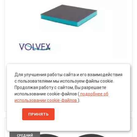
Артикул: 0000000565266
Для улучшения работы сайта и его взаимодействия
Шлифовальная Губка «Volvex» ECO VX-Sponge WPF,
с пользователями мы используем файлы cookie.
Водостойкая, 120x98x13мм, P120
Продолжая работу с сайтом, Вы разрешаете
использование cookie-файлов (
подробнее об
использовании cookie-файлов
).
85 ₽
ПРИНЯТЬ
P150
СРЕДНИЙ