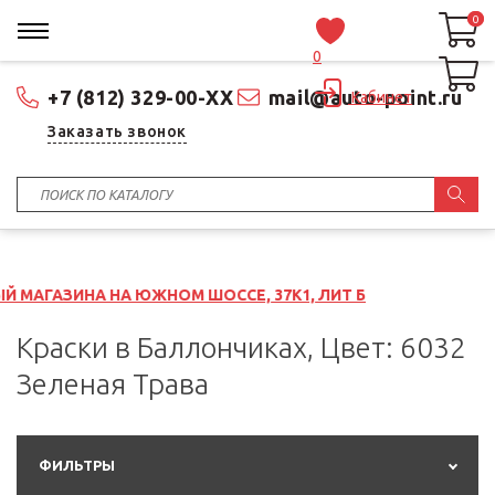
0
0
0
+7 (812) 329-00-XX
mail@auto-point.ru
Кабинет
Заказать звонок
А НА ЮЖНОМ ШОССЕ, 37К1, ЛИТ Б
Краски в Баллончиках, Цвет: 6032
Зеленая Трава
ФИЛЬТРЫ