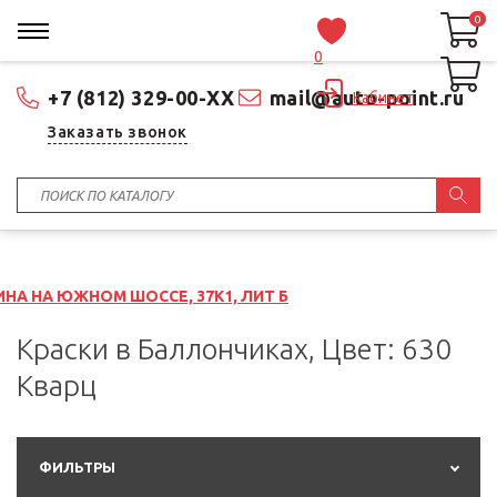
0
0
0
+7 (812) 329-00-XX
mail@auto-point.ru
Кабинет
Заказать звонок
М ШОССЕ, 37К1, ЛИТ Б
Краски в Баллончиках, Цвет: 630
Кварц
ФИЛЬТРЫ