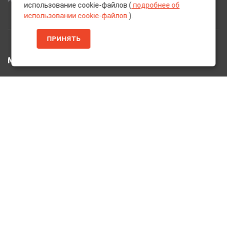
использование cookie-файлов (
подробнее об
использовании cookie-файлов
).
ПРИНЯТЬ
МЕНЮ
Главная
Каталог Товаров
Акции
Информация
О нас
Услуги
Вакансии
Контакты
ДОПОЛНИТЕЛЬНО