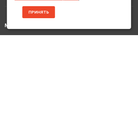
ПРИНЯТЬ
МЕНЮ
Главная
Каталог Товаров
Акции
Информация
О нас
Услуги
Вакансии
Контакты
ДОПОЛНИТЕЛЬНО
Оплата и Доставка