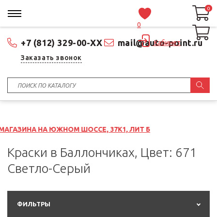
0
0
0
+7 (812) 329-00-XX
mail@auto-point.ru
Кабинет
Заказать звонок
А ЮЖНОМ ШОССЕ, 37К1, ЛИТ Б
Краски в Баллончиках, Цвет: 671
Светло-Серый
ФИЛЬТРЫ