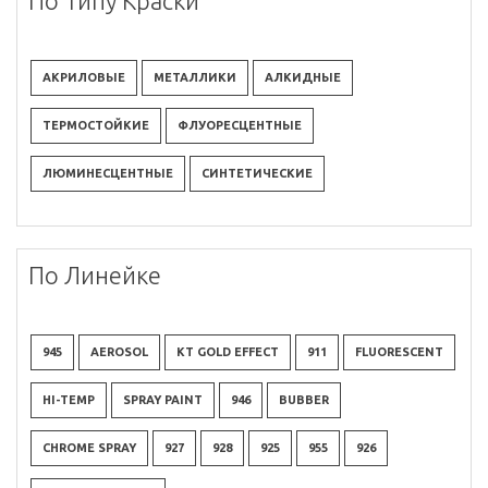
По Типу Краски
АКРИЛОВЫЕ
МЕТАЛЛИКИ
АЛКИДНЫЕ
ТЕРМОСТОЙКИЕ
ФЛУОРЕСЦЕНТНЫЕ
ЛЮМИНЕСЦЕНТНЫЕ
СИНТЕТИЧЕСКИЕ
По Линейке
945
AEROSOL
KT GOLD EFFECT
911
FLUORESCENT
HI-TEMP
SPRAY PAINT
946
BUBBER
CHROME SPRAY
927
928
925
955
926