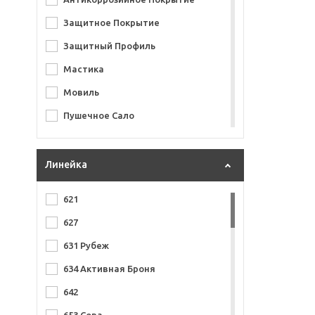
КППС
Защитное Покрытие
Пётр
Защитный Профиль
Титан
Мастика
Мовиль
Пушечное Сало
Удалитель Ржавчины
Линейка
621
627
631 Рубеж
634 Активная Броня
642