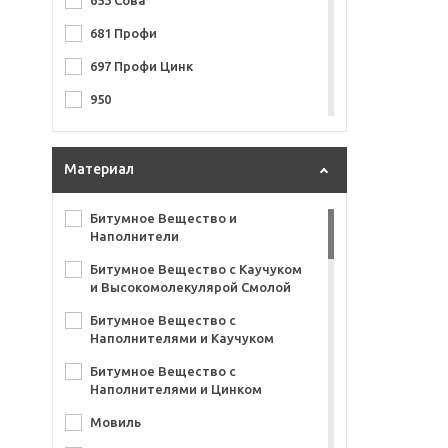
653 Сова
681 Профи
697 Профи Цинк
950
951
999
Материал
Aerosol
Битумное Вещество и
Alligator II
Наполнители
Autogum
Битумное Вещество с Каучуком
и Высокомолекулярой Смолой
Cayman
Битумное Вещество с
Classic
Наполнителями и Каучуком
Cobra
Битумное Вещество с
Наполнителями и Цинком
Graviflex
Мовиль
GraviPro