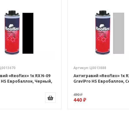
 Ц0013670
Артикул: Ц0013888
вий «Reoflex» 1к RX N-09
Антигравий «Reoflex» 1к R
o HS Евробаллон, Черный,
GraviPro HS Евробаллон, С
490 ₽
440 ₽