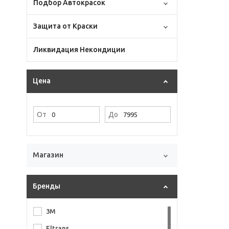
Подбор Автокрасок
Защита от Краски
Ликвидация Некондиции
Цена
От
До
Магазин
Бренды
3M
Eltrans