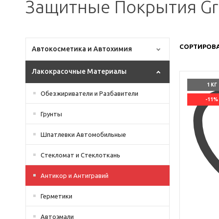
Защитные Покрытия Gr
СОРТИРОВА
Автокосметика и Автохимия
Лакокрасочные Материалы
1 КГ
Обезжириватели и Разбавители
-11%
Грунты
Шпатлевки Автомобильные
Стекломат и Стеклоткань
Антикор и Антигравий
Герметики
Автоэмали