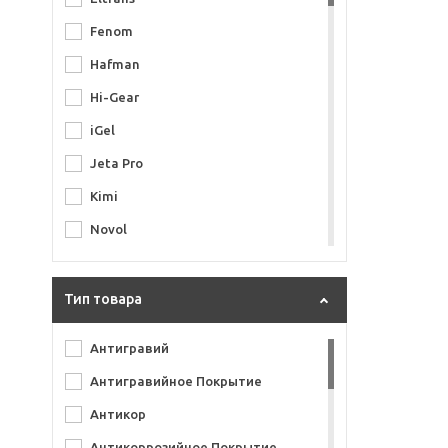
Fenom
Hafman
Hi-Gear
iGel
Jeta Pro
Kimi
Novol
Otrix
Quickline
Тип товара
Reoflex
Антигравий
U-Pol
Антигравийное Покрытие
Volvex
Антикор
WiederKraft
Антикоррозийное Покрытие