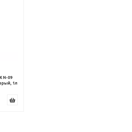
X N-09
ерый, 1л