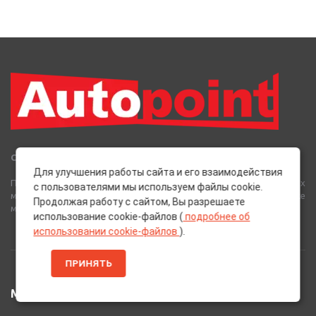
Сеть Магазинов «AutoPoint»
Для улучшения работы сайта и его взаимодействия
Полный спектр горюче-смазочных, абразивных и лакокрасочных
с пользователями мы используем файлы cookie.
материалов от лучших европейских производителей, а также
Продолжая работу с сайтом, Вы разрешаете
многое другое для вашего автомобиля.
использование cookie-файлов (
подробнее об
использовании cookie-файлов
).
ПРИНЯТЬ
МЕНЮ