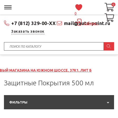
0
0
0
+7 (812) 329-00-XX
mail@auto-point.ru
Кабинет
Заказать звонок
А ЮЖНОМ ШОССЕ, 37К1, ЛИТ Б
Защитные Покрытия 500 мл
ФИЛЬТРЫ