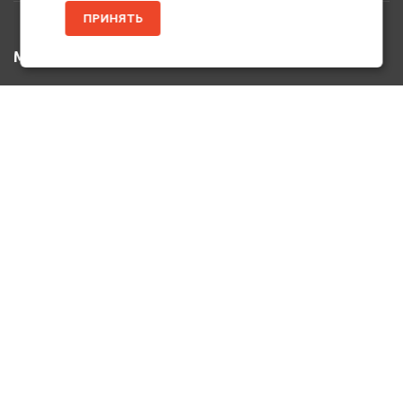
ПРИНЯТЬ
МЕНЮ
Главная
Каталог Товаров
Акции
Информация
О нас
Услуги
Вакансии
Контакты
ДОПОЛНИТЕЛЬНО
Оплата и Доставка
Возврат Товара