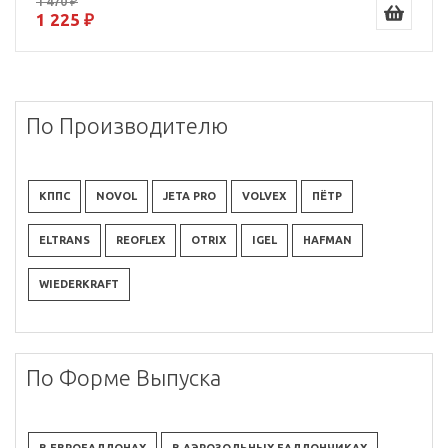
1 470 ₽
1 225 ₽
По Производителю
КППС
NOVOL
JETA PRO
VOLVEX
ПЁТР
ELTRANS
REOFLEX
OTRIX
IGEL
HAFMAN
WIEDERKRAFT
По Форме Выпуска