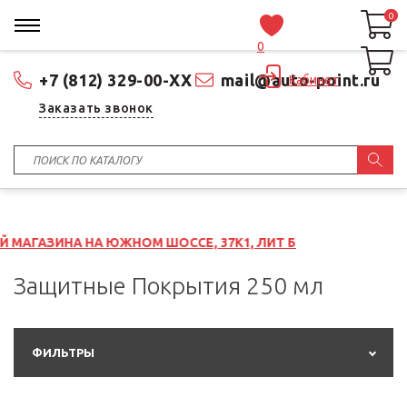
0
0
0
+7 (812) 329-00-XX
mail@auto-point.ru
Кабинет
Заказать звонок
 НА ЮЖНОМ ШОССЕ, 37К1, ЛИТ Б
Защитные Покрытия 250 мл
ФИЛЬТРЫ