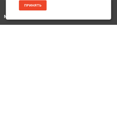
ПРИНЯТЬ
МЕНЮ
Главная
Каталог Товаров
Акции
Информация
О нас
Услуги
Вакансии
Контакты
ДОПОЛНИТЕЛЬНО
Оплата и Доставка
Возврат Товара