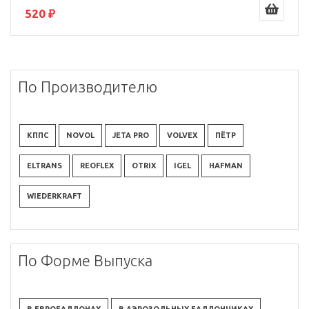
520 ₽
По Производителю
КППС
NOVOL
JETA PRO
VOLVEX
ПЁТР
ELTRANS
REOFLEX
OTRIX
IGEL
HAFMAN
WIEDERKRAFT
По Форме Выпуска