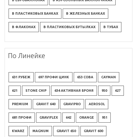
В ЕВРОБАЛЛОНАХ
В АЭРОЗОЛЬНЫХ БАЛЛОНЧИКАХ
В ПЛАСТИКОВЫХ БАНКАХ
В ЖЕЛЕЗНЫХ БАНКАХ
В ФЛАКОНАХ
В ПЛАСТИКОВЫХ БУТЫЛКАХ
В ТУБАХ
По Линейке
631 РУБЕЖ
697 ПРОФИ ЦИНК
653 СОВА
CAYMAN
621
STONE CHIP
634 АКТИВНАЯ БРОНЯ
950
627
PREMIUM
GRAVIT 640
GRAVIPRO
AEROSOL
681 ПРОФИ
GRAVIFLEX
642
ORANGE
951
KWARZ
MAGNUM
GRAVIT 650
GRAVIT 600