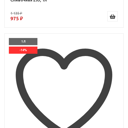
Сливочная 295, 1л
1 135 ₽
975 ₽
1 Л
-14%