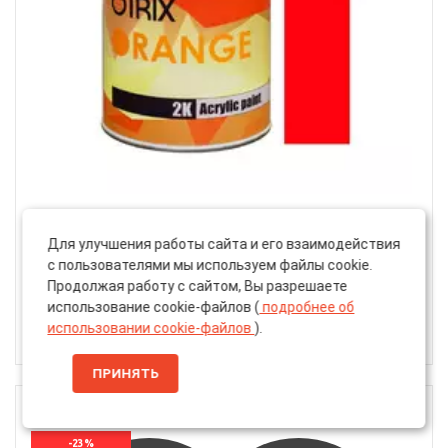
Артикул: 34461504
Для улучшения работы сайта и его взаимодействия
Автоэмаль Акриловая «Otrix» 2к Orange Paint, Ford
с пользователями мы используем файлы cookie.
P9, 750г
Продолжая работу с сайтом, Вы разрешаете
использование cookie-файлов (
подробнее об
1 920 ₽
использовании cookie-файлов
).
1 460 ₽
ПРИНЯТЬ
750 Г
-23%