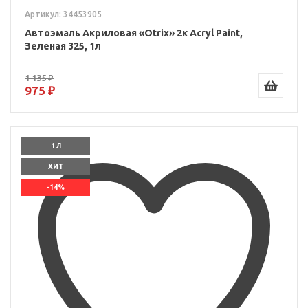
Артикул: 34453905
Автоэмаль Акриловая «Otrix» 2к Acryl Paint,
Зеленая 325, 1л
1 135 ₽
975 ₽
1 Л
ХИТ
-14%