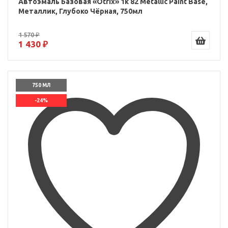
Автоэмаль Базовая «Otrix» 1к 82 Metallic Paint Base,
Металлик, Глубоко Чёрная, 750мл
1 570 ₽
1 430 ₽
750 МЛ
-24%