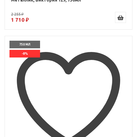
Металлик, Виктория 129, 750мл
2 255 ₽
1 710 ₽
750 МЛ
-8%