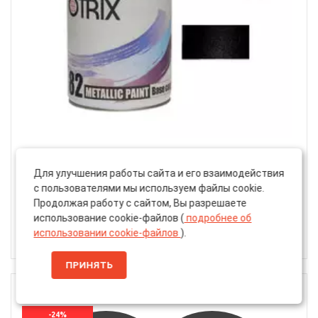
Артикул: 34462101
Для улучшения работы сайта и его взаимодействия
Автоэмаль Базовая «Otrix» 1к 82 Metallic Paint Base,
с пользователями мы используем файлы cookie.
Металлик, Авантюрин 602, 750мл
Продолжая работу с сайтом, Вы разрешаете
использование cookie-файлов (
подробнее об
1 685 ₽
использовании cookie-файлов
).
1 280 ₽
ПРИНЯТЬ
750 МЛ
-24%