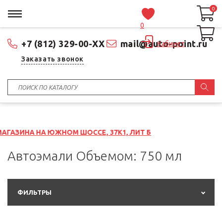
0
0
0
+7 (812) 329-00-XX
mail@auto-point.ru
Кабинет
Заказать звонок
ЖНОМ ШОССЕ, 37К1, ЛИТ Б
Автоэмали Объемом: 750 мл
ФИЛЬТРЫ