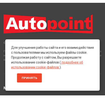
Сеть Магазинов «AutoPoint»
Для улучшения работы сайта и его взаимодействия
Полный спектр горюче-смазочных, абразивных и лакокрасочных
с пользователями мы используем файлы cookie.
материалов от лучших европейских производителей, а также
Продолжая работу с сайтом, Вы разрешаете
многое другое для вашего автомобиля.
использование cookie-файлов (
подробнее об
использовании cookie-файлов
).
ПРИНЯТЬ
МЕНЮ
Главная
Каталог Товаров