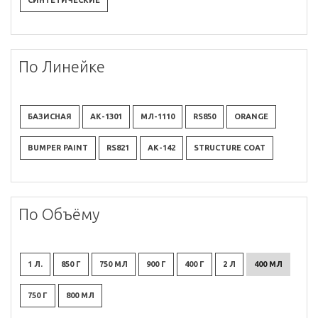
СИНТЕТИЧЕСКИЕ
По Линейке
БАЗИСНАЯ
АК-1301
МЛ-1110
RS850
ORANGE
BUMPER PAINT
RS821
АК-142
STRUCTURE COAT
По Объёму
1 Л.
850 Г
750 МЛ
900 Г
400 Г
2 Л
400 МЛ
750 Г
800 МЛ