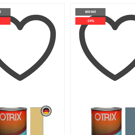
Л
800 МЛ
-24%