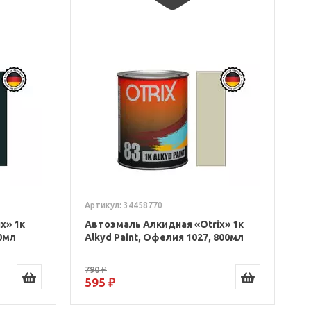
Артикул: 34458770
x» 1к
Автоэмаль Алкидная «Otrix» 1к
00мл
Alkyd Paint, Офелия 1027, 800мл
790 ₽
595 ₽