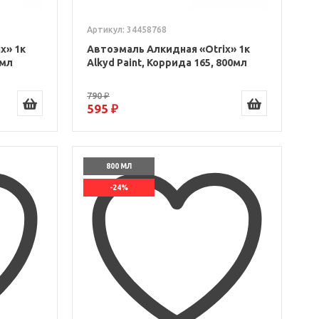
Артикул: 34458768
x» 1к
Автоэмаль Алкидная «Otrix» 1к
0мл
Alkyd Paint, Коррида 165, 800мл
790 ₽
595 ₽
800 МЛ
-24%