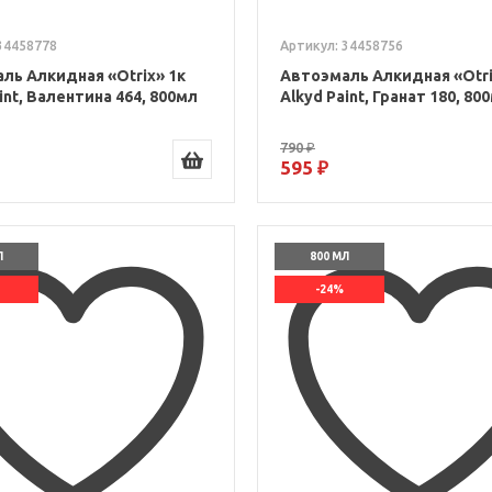
34458778
Артикул: 34458756
ль Алкидная «Otrix» 1к
Автоэмаль Алкидная «Otri
int, Валентина 464, 800мл
Alkyd Paint, Гранат 180, 80
790 ₽
595 ₽
Л
800 МЛ
-24%