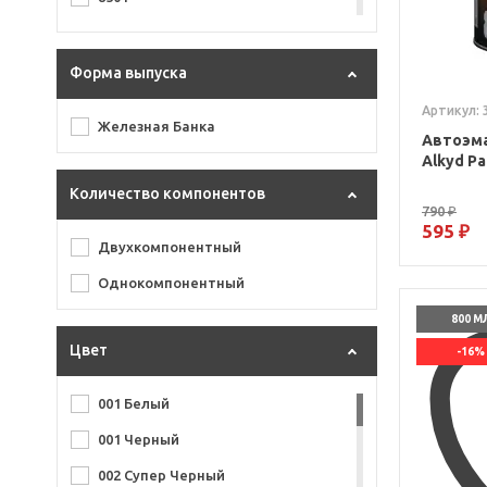
900 г
Форма выпуска
Артикул: 
Железная Банка
Автоэма
Alkyd Pa
Количество компонентов
790 ₽
595 ₽
Двухкомпонентный
Однокомпонентный
800 М
Цвет
-16%
001 Белый
001 Черный
002 Супер Черный