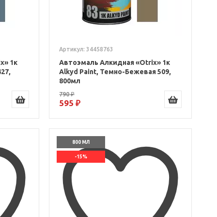
Артикул: 34458763
x» 1к
Автоэмаль Алкидная «Otrix» 1к
427,
Alkyd Paint, Темно-Бежевая 509,
800мл
790 ₽
595 ₽
800 МЛ
-15%