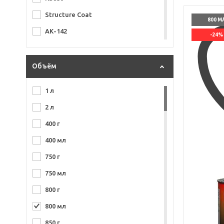
Structure Coat
800 М
АК-142
-24%
АК-1301
Базисная
Объём
МЛ-1110
1 л
2 л
400 г
400 мл
750 г
750 мл
800 г
800 мл
850 г