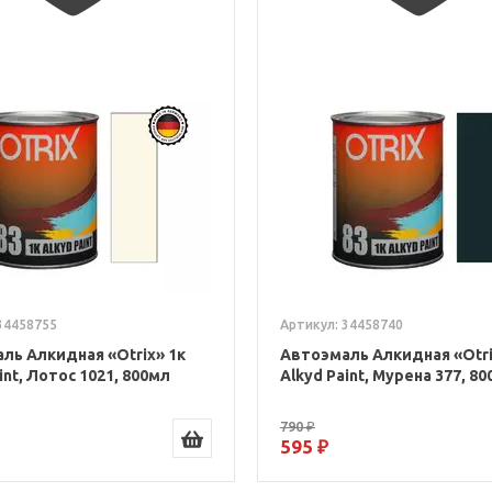
34458755
Артикул: 34458740
ль Алкидная «Otrix» 1к
Автоэмаль Алкидная «Otri
int, Лотос 1021, 800мл
Alkyd Paint, Мурена 377, 8
790 ₽
595 ₽