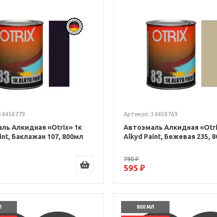
34458779
Артикул: 34458769
ль Алкидная «Otrix» 1к
Автоэмаль Алкидная «Otri
int, Баклажан 107, 800мл
Alkyd Paint, Бежевая 235, 
790 ₽
595 ₽
Л
800 МЛ