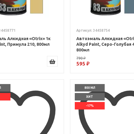
34458771
Артикул: 34458754
ль Алкидная «Otrix» 1к
Автоэмаль Алкидная «Otri
int, Примула 210, 800мл
Alkyd Paint, Серо-Голубая 
800мл
790 ₽
595 ₽
Л
800 МЛ
ХИТ
-17%