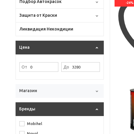
Подбор Автокрасок
-24%
Защита от Краски
Ликвидация Некондиции
Цена
От
До
Магазин
Бренды
Mobihel
Novol