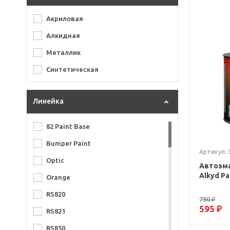
Акриловая
Алкидная
Металлик
Синтетическая
Линейка
82 Paint Base
Bumper Paint
Артикул: 
Optic
Автоэма
Alkyd Pa
Orange
RS820
790 ₽
595 ₽
RS821
RS850