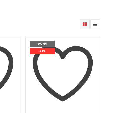
800 МЛ
-24%