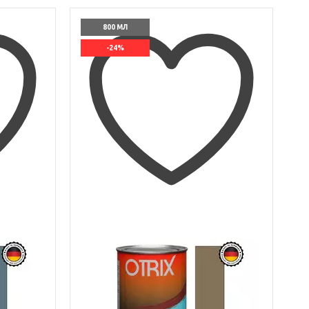
800 МЛ
-24%