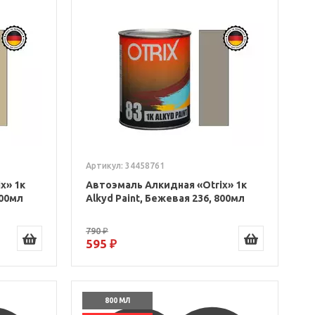
Артикул: 34458761
x» 1к
Автоэмаль Алкидная «Otrix» 1к
800мл
Alkyd Paint, Бежевая 236, 800мл
790 ₽
595 ₽
800 МЛ