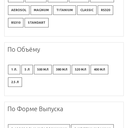
AEROSOL
MAGNUM
TITANIUM
CLASSIC
RS320
RS310
STANDART
По Объёму
1 Л.
5 Л
500 МЛ
380 МЛ
520 МЛ
400 МЛ
2.5 Л
По Форме Выпуска