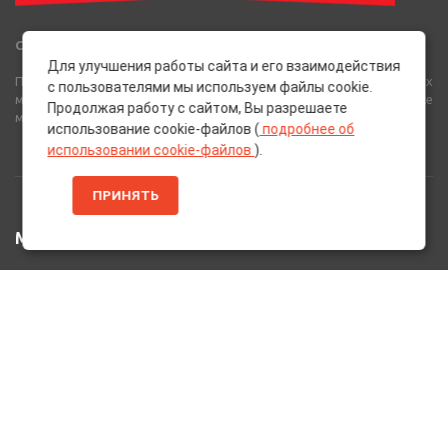
Сеть Магазинов «AutoPoint»
Для улучшения работы сайта и его взаимодействия
Полный спектр горюче-смазочных, абразивных и лакокрасочных
с пользователями мы используем файлы cookie.
материалов от лучших европейских производителей, а также
Продолжая работу с сайтом, Вы разрешаете
многое другое для вашего автомобиля.
использование cookie-файлов (
подробнее об
использовании cookie-файлов
).
ПРИНЯТЬ
МЕНЮ
Главная
Каталог Товаров
Акции
Информация
О нас
Услуги
Вакансии