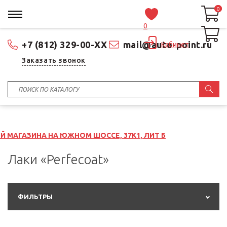
0
0
0
+7 (812) 329-00-XX
mail@auto-point.ru
Кабинет
Заказать звонок
 НА ЮЖНОМ ШОССЕ, 37К1, ЛИТ Б
Лаки «Perfecoat»
ФИЛЬТРЫ