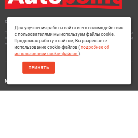
Сеть Магазинов «AutoPoint»
Для улучшения работы сайта и его взаимодействия
Полный спектр горюче-смазочных, абразивных и лакокрасочных
с пользователями мы используем файлы cookie.
материалов от лучших европейских производителей, а также
Продолжая работу с сайтом, Вы разрешаете
многое другое для вашего автомобиля.
использование cookie-файлов (
подробнее об
использовании cookie-файлов
).
ПРИНЯТЬ
МЕНЮ
Главная
Каталог Товаров
Акции
Информация
О нас
Услуги