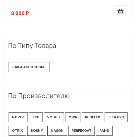
8 000 ₽
По Типу Товара
ЛАКИ АКРИЛОВЫЕ
По Производителю
NOVOL
PPG
VOLVEX
MIPA
REOFLEX
JETA PRO
OTRIX
BOSNY
NASON
PERFECOAT
RAND