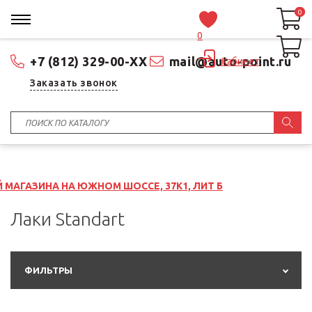
0
0
0
+7 (812) 329-00-XX
mail@auto-point.ru
Кабинет
Заказать звонок
НА ЮЖНОМ ШОССЕ, 37К1, ЛИТ Б
Лаки Standart
ФИЛЬТРЫ