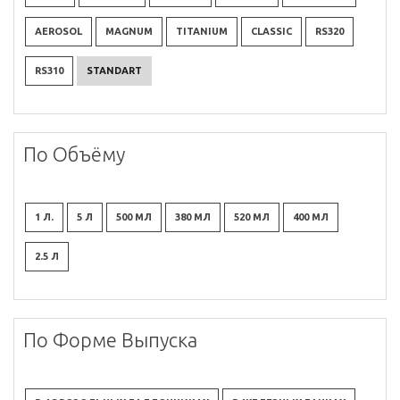
AEROSOL
MAGNUM
TITANIUM
CLASSIC
RS320
RS310
STANDART
По Объёму
1 Л.
5 Л
500 МЛ
380 МЛ
520 МЛ
400 МЛ
2.5 Л
По Форме Выпуска