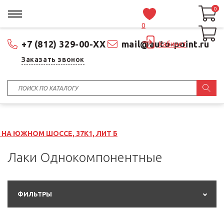
0
0
0
+7 (812) 329-00-XX
mail@auto-point.ru
Кабинет
Заказать звонок
ШОССЕ, 37К1, ЛИТ Б
Лаки Однокомпонентные
ФИЛЬТРЫ