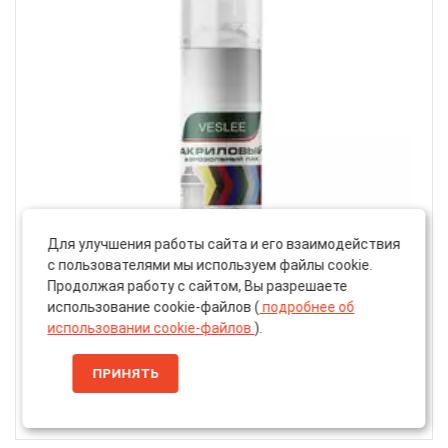
Для улучшения работы сайта и его взаимодействия
с пользователями мы используем файлы cookie.
Артикул: EDCG
Продолжая работу с сайтом, Вы разрешаете
использование cookie-файлов (
подробнее об
Аэрозольный Акриловый Лак «Veslee»
использовании cookie-файлов
).
Универсальный, Глянцевый, 520мл
ПРИНЯТЬ
Товар закончился