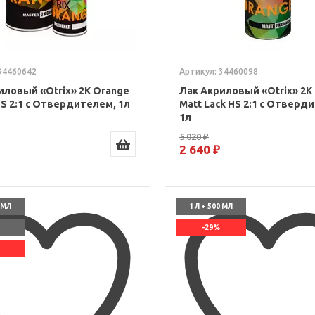
34460642
Артикул: 34460098
иловый «Otrix» 2К Orange
Лак Акриловый «Otrix» 2К
HS 2:1 с Отвердителем, 1л
Matt Lack HS 2:1 с Отверд
1л
5 020 ₽
2 640 ₽
0 МЛ
1 Л + 500 МЛ
-29%