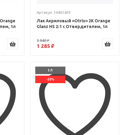
Артикул: 34463409
 Orange
Лак Акриловый «Otrix» 2К Orange
елем, 1л
Glanz HS 2:1 с Отвердителем, 1л
5 940 ₽
1 285 ₽
5 Л
-20%