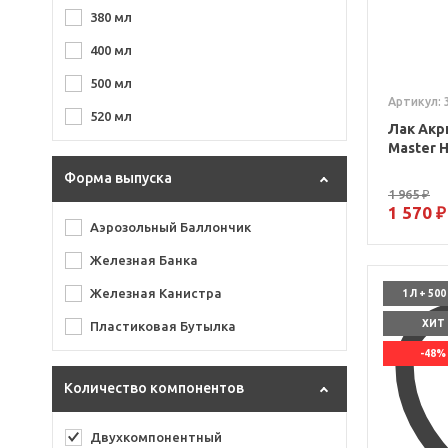
380 мл
Optim
400 мл
Orange
500 мл
Platinum
Артикул: 
520 мл
Premium
Лак Акр
Master 
Rapid
Форма выпуска
RS300
1 965 ₽
1 570 ₽
RS301
Аэрозольный Баллончик
RS310
Железная Банка
RS311
Железная Канистра
1 Л + 50
RS320
ХИТ
Пластиковая Бутылка
RS321
-48%
Standart
Количество компонентов
Superio
Двухкомпонентный
Titanium