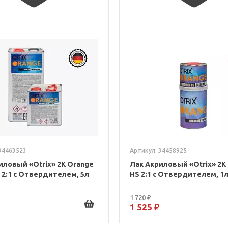
34463523
Артикул: 34458925
иловый «Otrix» 2К Orange
Лак Акриловый «Otrix» 2К
S 2:1 с Отвердителем, 5л
HS 2:1 с Отвердителем, 1
1 720 ₽
1 525 ₽