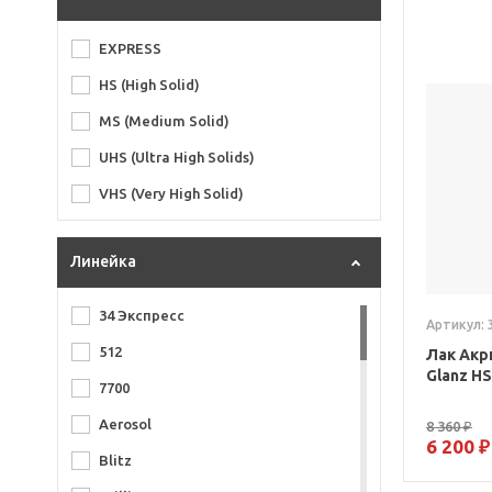
Otrix
EXPRESS
Perfecoat
HS (High Solid)
PPG
MS (Medium Solid)
Quickline
UHS (Ultra High Solids)
Rand
VHS (Very High Solid)
Reoflex
Roberlo
Линейка
Skyron
Solid
34 Экспресс
Артикул: 
TIER
512
Лак Акр
Glanz H
Troton Master
7700
U-Pol
Aerosol
8 360 ₽
6 200 ₽
Value Pro
Blitz
Veslee