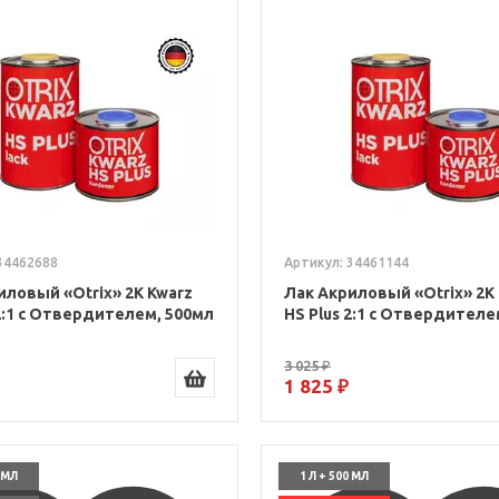
34462688
Артикул: 34461144
иловый «Otrix» 2К Kwarz
Лак Акриловый «Otrix» 2К
 2:1 с Отвердителем, 500мл
HS Plus 2:1 с Отвердителе
3 025 ₽
1 825 ₽
0 МЛ
1 Л + 500 МЛ