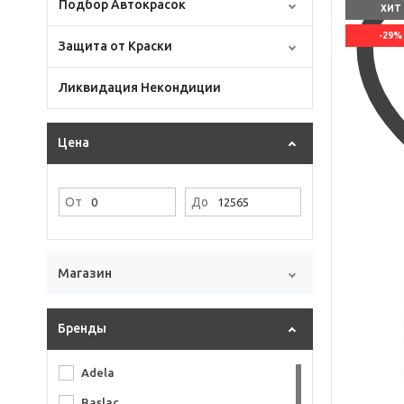
Подбор Автокрасок
ХИТ
-29%
Защита от Краски
Ликвидация Некондиции
Цена
От
До
Магазин
Бренды
Adela
Baslac