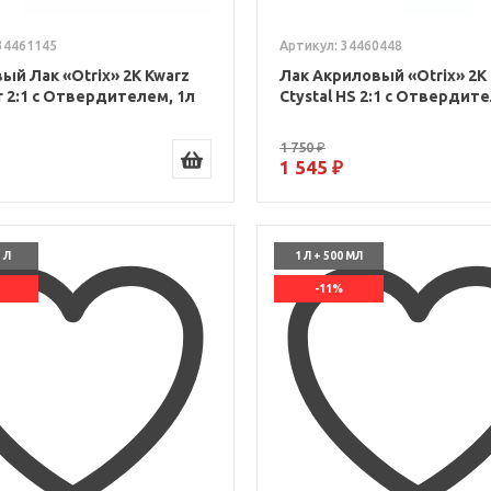
34461145
Артикул: 34460448
ый Лак «Otrix» 2К Kwarz
Лак Акриловый «Otrix» 2К
r 2:1 с Отвердителем, 1л
Ctystal HS 2:1 с Отвердит
1 750 ₽
1 545 ₽
5 Л
1 Л + 500 МЛ
-11%