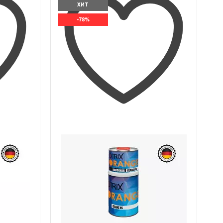
ХИТ
-78%