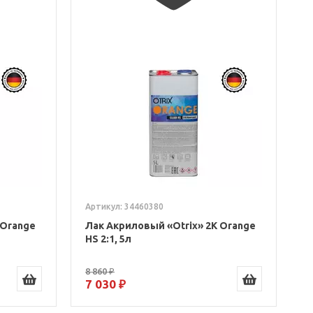
Артикул: 34460380
 Orange
Лак Акриловый «Otrix» 2К Orange
л
HS 2:1, 5л
8 860 ₽
7 030 ₽