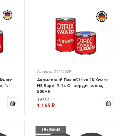
Артикул: 34462689
 Kwarz
Акриловый Лак «Otrix» 2К Kwarz
м, 1л
HS Super 2:1 с Отвердителем,
500мл
1 635 ₽
1 165 ₽
1 Л + 500 МЛ