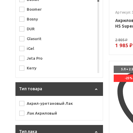
Boomer
Артикул: 
Bosny
Акрилов
HS Supe
DUR
Glasurit
2 805 ₽
1 985 ₽
iGel
Jeta Pro
Kerry
5 Л + 2.
Kiwix
-25%
Mipa
Тип товара
Mixel
Акрил-уретановый Лак
Nason
Лак Акриловый
Novol
ONB Master
Тип лака