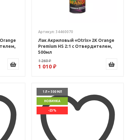
Артикул: 34460070
 Orange
Лак Акриловый «Otrix» 2К Orange
ителем,
Premium HS 2:1 с Отвердителем,
500мл
1 260 ₽
1 010 ₽
1 Л + 500 МЛ
НОВИНКА
-23%