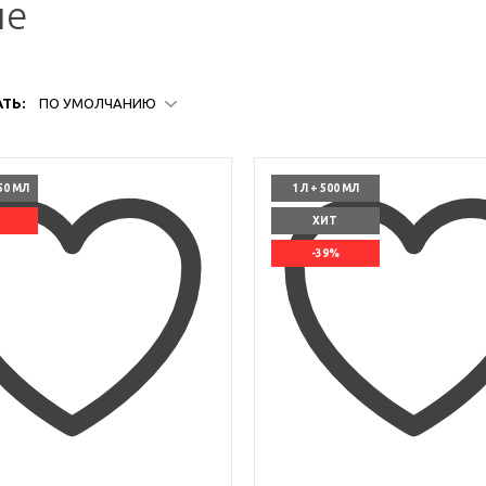
ые
ТЬ:
ПО УМОЛЧАНИЮ
50 МЛ
1 Л + 500 МЛ
ХИТ
-39%