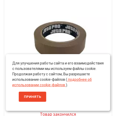
Для улучшения работы сайта и его взаимодействия
с пользователями мы используем файлы cookie.
Продолжая работу с сайтом, Вы разрешаете
использование cookie-файлов (
подробнее об
использовании cookie-файлов
).
Артикул: 58180/30
Лента Малярная «Jeta Pro» Brown 80°С, 30мм, 40м
ПРИНЯТЬ
(58180/30)
Товар закончился