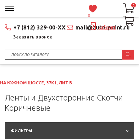
0
0
0
+7 (812) 329-00-XX
mail@auto-point.ru
Кабинет
Заказать звонок
ССЕ, 37К1, ЛИТ Б
Ленты и Двухсторонние Скотчи
Коричневые
ФИЛЬТРЫ