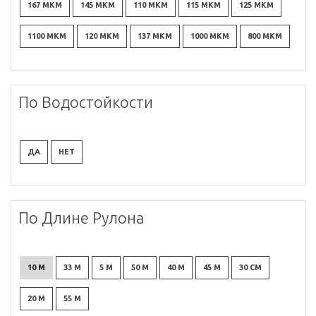
167 МКМ
145 МКМ
110 МКМ
115 МКМ
125 МКМ
1100 МКМ
120 МКМ
137 МКМ
1000 МКМ
800 МКМ
По Водостойкости
ДА
НЕТ
По Длине Рулона
10 М
33 М
5 М
50 М
40 М
45 М
30 СМ
20 М
55 М