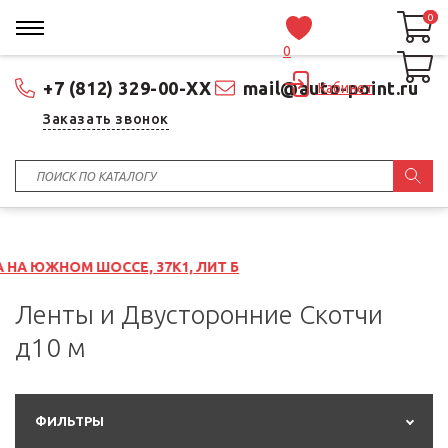
0
0
0
+7 (812) 329-00-XX
mail@auto-point.ru
Кабинет
Заказать звонок
СЕ, 37К1, ЛИТ Б
Ленты и Двусторонние Скотчи
д10 м
ФИЛЬТРЫ