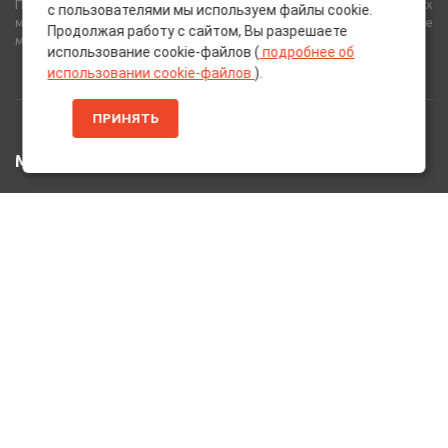
Полный спектр горюче-смазочных, абразивных и лакокрасочных
с пользователями мы используем файлы cookie.
материалов от лучших европейских производителей, а также
Продолжая работу с сайтом, Вы разрешаете
многое другое для вашего автомобиля.
использование cookie-файлов (
подробнее об
использовании cookie-файлов
).
ПРИНЯТЬ
МЕНЮ
Главная
Каталог Товаров
Акции
Информация
О нас
Услуги
Вакансии
Контакты