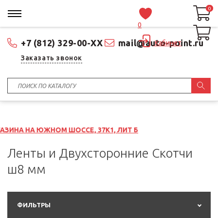
0
0
0
+7 (812) 329-00-XX
mail@auto-point.ru
Кабинет
Заказать звонок
ОМ ШОССЕ, 37К1, ЛИТ Б
Ленты и Двухсторонние Скотчи
ш8 мм
ФИЛЬТРЫ