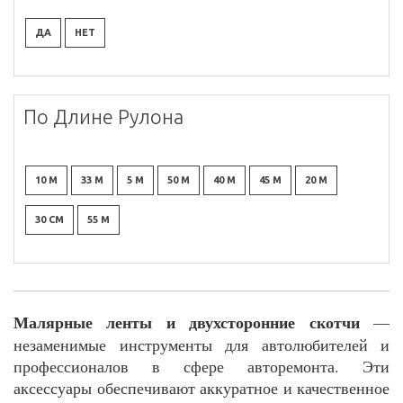
ДА
НЕТ
По Длине Рулона
10 М
33 М
5 М
50 М
40 М
45 М
20 М
30 СМ
55 М
Малярные ленты и двухсторонние скотчи
—
незаменимые инструменты для автолюбителей и
профессионалов в сфере авторемонта. Эти
аксессуары обеспечивают аккуратное и качественное