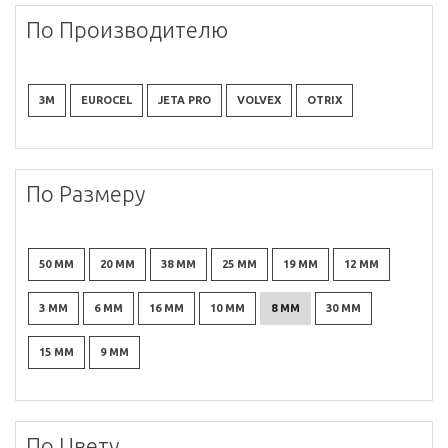
По Производителю
3M
EUROCEL
JETA PRO
VOLVEX
OTRIX
По Размеру
50 ММ
20 ММ
38 ММ
25 ММ
19 ММ
12 ММ
3 ММ
6 ММ
16 ММ
10 ММ
8 ММ
30 ММ
15 ММ
9 ММ
По Цвету