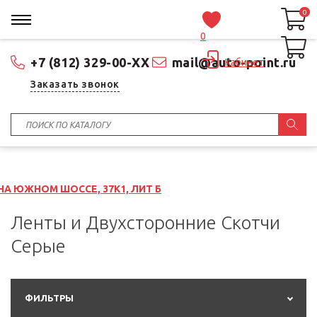
0
0
0
+7 (812) 329-00-XX
mail@auto-point.ru
Кабинет
Заказать звонок
СЕ, 37К1, ЛИТ Б
Ленты и Двухсторонние Скотчи
Серые
ФИЛЬТРЫ