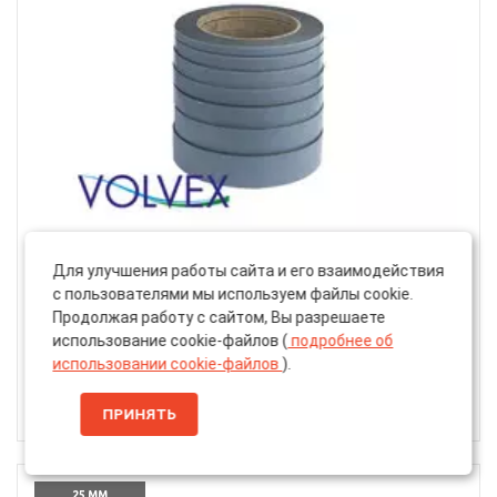
Для улучшения работы сайта и его взаимодействия
Артикул: 34460362
с пользователями мы используем файлы cookie.
Скотч Двусторонний «Volvex» VX-5-19, Пленка PE,
Продолжая работу с сайтом, Вы разрешаете
Клей AM, 19мм, 5м (34460362)
использование cookie-файлов (
подробнее об
использовании cookie-файлов
).
355 ₽
ПРИНЯТЬ
25 ММ