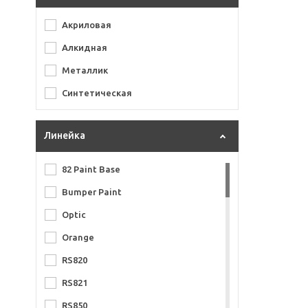
Акриловая
Алкидная
Металлик
Синтетическая
Линейка
82 Paint Base
Bumper Paint
Optic
Orange
RS820
RS821
RS850