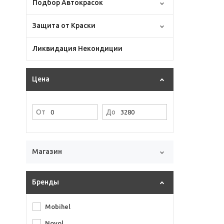
Подбор Автокрасок
Защита от Краски
Ликвидация Некондиции
Цена
От
До
Магазин
Бренды
Mobihel
Novol