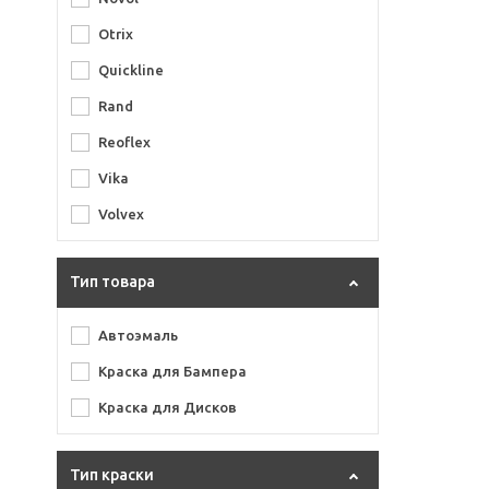
Otrix
Quickline
Rand
Reoflex
Vika
Volvex
Тип товара
Автоэмаль
Краска для Бампера
Краска для Дисков
Тип краски