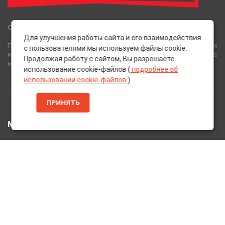
Сеть Магазинов «AutoPoint»
Для улучшения работы сайта и его взаимодействия
Полный спектр горюче-смазочных, абразивных и лакокрасочных
с пользователями мы используем файлы cookie.
материалов от лучших европейских производителей, а также
Продолжая работу с сайтом, Вы разрешаете
многое другое для вашего автомобиля.
использование cookie-файлов (
подробнее об
использовании cookie-файлов
).
ПРИНЯТЬ
МЕНЮ
Главная
Каталог Товаров
Акции
Информация
О нас
Услуги
Вакансии