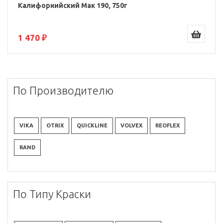
Калифорнийский Мак 190, 750г
1 470 ₽
По Производителю
VIKA
OTRIX
QUICKLINE
VOLVEX
REOFLEX
RAND
По Типу Краски