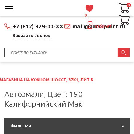
0
0
0
+7 (812) 329-00-XX
mail@auto-point.ru
Кабинет
Заказать звонок
А ЮЖНОМ ШОССЕ, 37К1, ЛИТ Б
Автоэмали, Цвет: 190
Калифорнийский Мак
ФИЛЬТРЫ