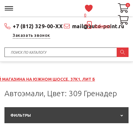
0
0
0
+7 (812) 329-00-XX
mail@auto-point.ru
Кабинет
Заказать звонок
А ЮЖНОМ ШОССЕ, 37К1, ЛИТ Б
Автоэмали, Цвет: 309 Гренадер
ФИЛЬТРЫ