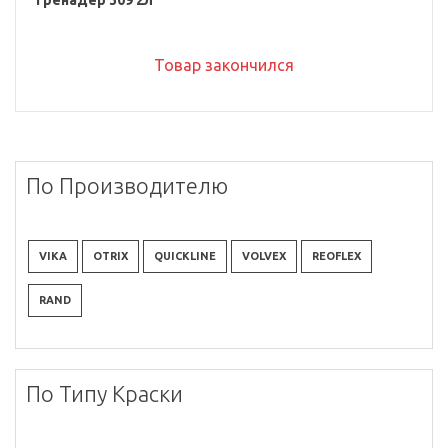
Гренадер 309 2л
Товар закончился
По Производителю
VIKA
OTRIX
QUICKLINE
VOLVEX
REOFLEX
RAND
По Типу Краски