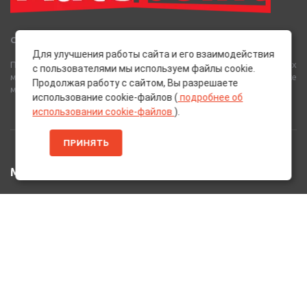
Сеть Магазинов «AutoPoint»
Для улучшения работы сайта и его взаимодействия
Полный спектр горюче-смазочных, абразивных и лакокрасочных
с пользователями мы используем файлы cookie.
материалов от лучших европейских производителей, а также
Продолжая работу с сайтом, Вы разрешаете
многое другое для вашего автомобиля.
использование cookie-файлов (
подробнее об
использовании cookie-файлов
).
ПРИНЯТЬ
МЕНЮ
Главная
Каталог Товаров
Акции
Информация
О нас
Услуги
Вакансии