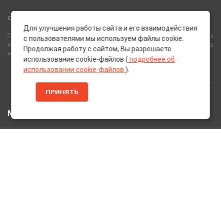
Сеть Магазинов «AutoPoint»
Для улучшения работы сайта и его взаимодействия
Полный спектр горюче-смазочных, абразивных и лакокрасочных
с пользователями мы используем файлы cookie.
материалов от лучших европейских производителей, а также
Продолжая работу с сайтом, Вы разрешаете
многое другое для вашего автомобиля.
использование cookie-файлов (
подробнее об
использовании cookie-файлов
).
ПРИНЯТЬ
МЕНЮ
Главная
Каталог Товаров
Акции
Информация
О нас
Услуги
Вакансии