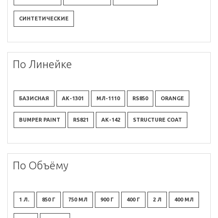
СИНТЕТИЧЕСКИЕ
По Линейке
БАЗИСНАЯ
АК-1301
МЛ-1110
RS850
ORANGE
BUMPER PAINT
RS821
АК-142
STRUCTURE COAT
По Объёму
1 Л.
850 Г
750 МЛ
900 Г
400 Г
2 Л
400 МЛ