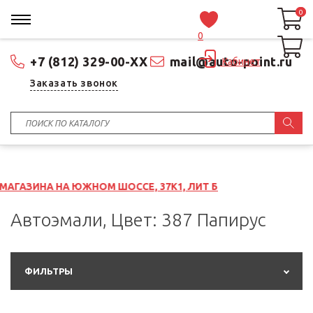
0
0
0
+7 (812) 329-00-XX
mail@auto-point.ru
Кабинет
Заказать звонок
А ЮЖНОМ ШОССЕ, 37К1, ЛИТ Б
Автоэмали, Цвет: 387 Папирус
ФИЛЬТРЫ