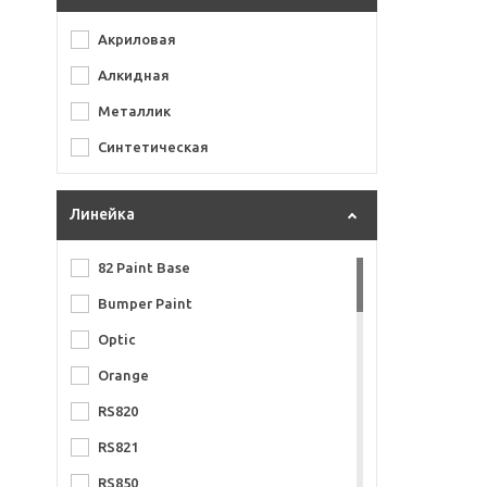
Акриловая
Алкидная
Металлик
Синтетическая
Линейка
82 Paint Base
Bumper Paint
Optic
Orange
RS820
RS821
RS850