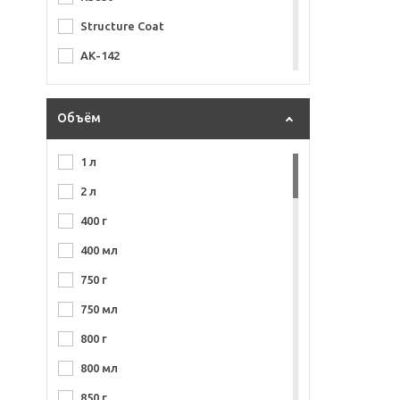
Structure Coat
АК-142
АК-1301
Базисная
Объём
МЛ-1110
1 л
2 л
400 г
400 мл
750 г
750 мл
800 г
800 мл
850 г