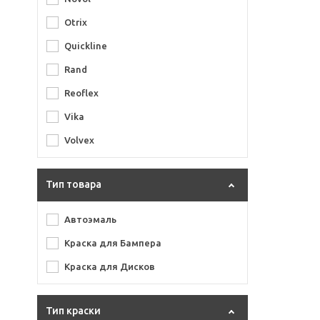
Otrix
Quickline
Rand
Reoflex
Vika
Volvex
Тип товара
Автоэмаль
Краска для Бампера
Краска для Дисков
Тип краски