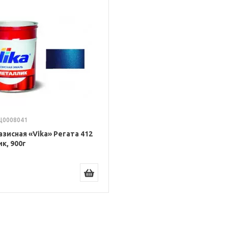
 Ц0008041
азисная «Vika» Регата 412
к, 900г