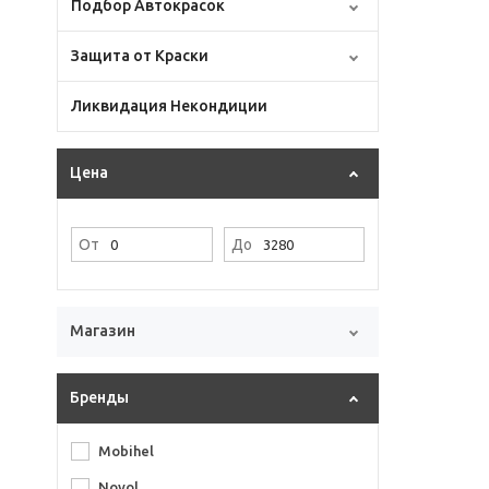
Подбор Автокрасок
Защита от Краски
Ликвидация Некондиции
Цена
От
До
Магазин
Бренды
Mobihel
Novol