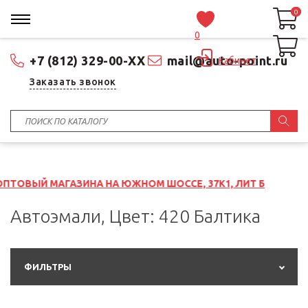
0
0
0
+7 (812) 329-00-XX
mail@auto-point.ru
Кабинет
Заказать звонок
ЗИНА НА ЮЖНОМ ШОССЕ, 37К1, ЛИТ Б
Автоэмали, Цвет: 420 Балтика
ФИЛЬТРЫ