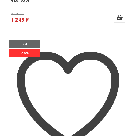
420, 850г
1 510 ₽
1 245 ₽
2 Л
-16%