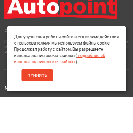
Сеть Магазинов «AutoPoint»
Для улучшения работы сайта и его взаимодействия
Полный спектр горюче-смазочных, абразивных и лакокрасочных
с пользователями мы используем файлы cookie.
материалов от лучших европейских производителей, а также
Продолжая работу с сайтом, Вы разрешаете
многое другое для вашего автомобиля.
использование cookie-файлов (
подробнее об
использовании cookie-файлов
).
ПРИНЯТЬ
МЕНЮ
Главная
Каталог Товаров
Акции
Информация
О нас