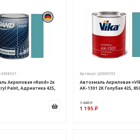
34458367
Артикул: Ц0000292
ль Акриловая «Rand» 2к
Автоэмаль Акриловая «Vi
ryl Paint, Адриатика 425,
АК-1301 2К Голубая 425, 85
1 440 ₽
1 195 ₽