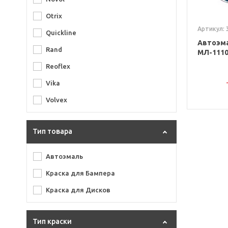
Otrix
Артикул: 
Quickline
Автоэма
Rand
МЛ-1110
Reoflex
Vika
Volvex
Тип товара
Автоэмаль
Краска для Бампера
Краска для Дисков
Тип краски