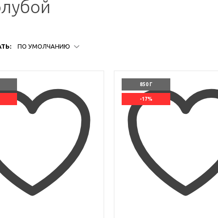
олубой
ТЬ:
ПО УМОЛЧАНИЮ
850 Г
-17%