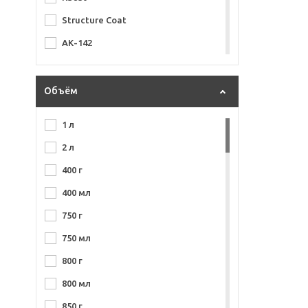
Structure Coat
АК-142
АК-1301
Базисная
Объём
МЛ-1110
1 л
2 л
400 г
400 мл
750 г
750 мл
800 г
800 мл
850 г