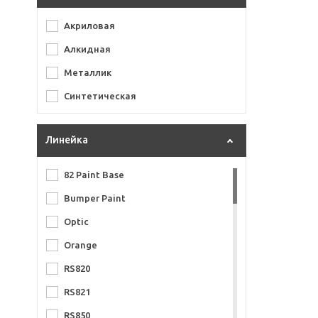
Акриловая
Алкидная
Металлик
Синтетическая
Линейка
82 Paint Base
Bumper Paint
Optic
Orange
RS820
RS821
RS850