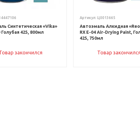
34447106
Артикул: Ц0013665
ль Синтетическая «Vika»
Автоэмаль Алкидная «Reof
 Голубая 425, 800мл
RX E-04 Air-Drying Paint, Г
425, 750мл
Товар закончился
Товар закончилс