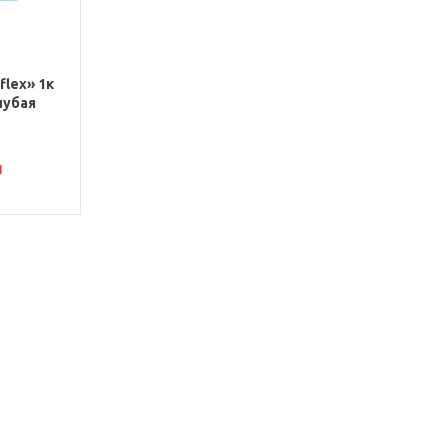
lex» 1к
олубая
я