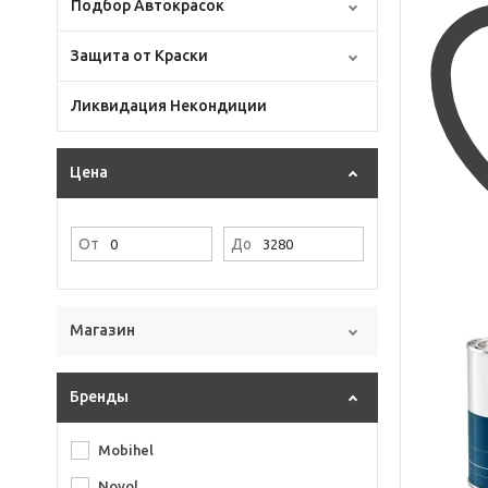
Подбор Автокрасок
Защита от Краски
Ликвидация Некондиции
Цена
От
До
Магазин
Бренды
Mobihel
Novol