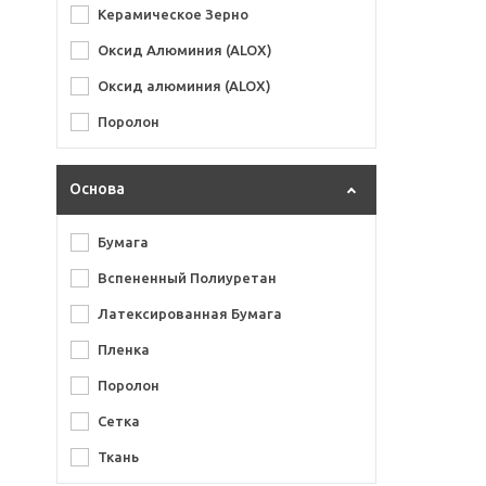
Керамическое Зерно
Abralon
Оксид Алюминия (ALOX)
Abranet
Оксид алюминия (ALOX)
Autonet
Поролон
B312T Gold
Coarse Cut
Основа
Gold
Бумага
Hookit
Вспененный Полиуретан
L312T Film
Латексированная Бумага
L312TV Film
Пленка
L312TV Gold
Поролон
Perfect it III
Сетка
Roses
Ткань
Siarun