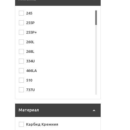
245
255P
255P+
260L
268L
334U
466LA
510
737U
740
750
Материал
820
Карбид Кремния
922