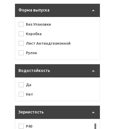
Siaspeed
Форма выпуска
Titan II
Trizact
Без Упаковки
VX-Ceramic
Коробка
VX-Flowers
Лист Антиадгезионной
VX-Gold
Рулон
VX-Green
VX-NET
Водостойкость
X313T Sun Net
Да
Тризак
Нет
Зернистость
P40