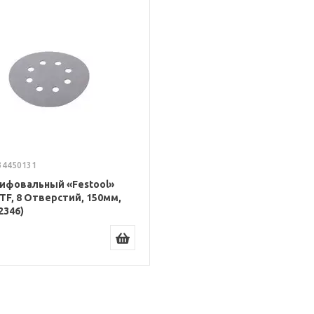
34450131
ифовальный «Festool»
 STF, 8 Отверстий, 150мм,
2346)