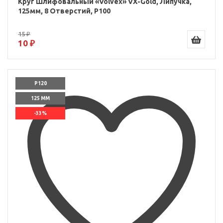
Круг Шлифовальный «Volvex» VX-Gold, Липучка,
125мм, 8 Отверстий, P100
15 ₽
10 ₽
P120
125 ММ
-33%