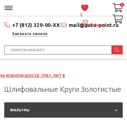
0
0
0
+7 (812) 329-00-XX
mail@auto-point.ru
Кабинет
Заказать звонок
СЕ, 37К1, ЛИТ Б
Шлифовальные Круги Золотистые
ФИЛЬТРЫ