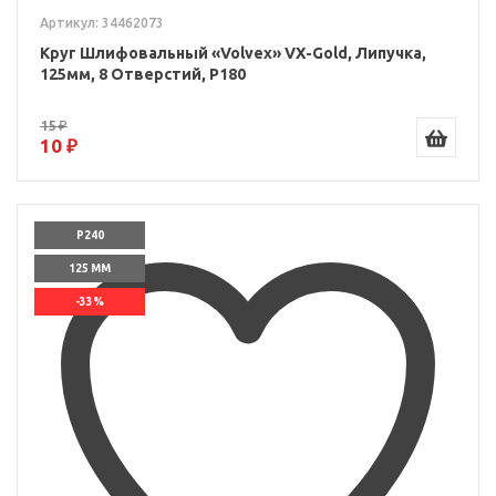
Артикул: 34462073
Круг Шлифовальный «Volvex» VX-Gold, Липучка,
125мм, 8 Отверстий, P180
15 ₽
10 ₽
P240
125 ММ
-33%