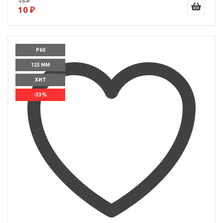
15 ₽
10 ₽
P60
125 ММ
ХИТ
-33%