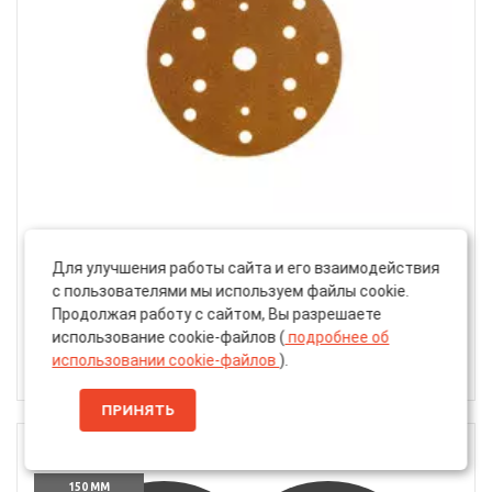
Артикул: 34461923
Для улучшения работы сайта и его взаимодействия
Круг Шлифовальный «Volvex» VX-Gold, Липучка,
с пользователями мы используем файлы cookie.
150мм, 15 Отверстий, P80
Продолжая работу с сайтом, Вы разрешаете
использование cookie-файлов (
подробнее об
20 ₽
использовании cookie-файлов
).
15 ₽
ПРИНЯТЬ
P100
150 ММ