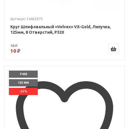
Артикул: 34462075
Круг Шлифовальный «Volvex» VX-Gold, Липучка,
125мм, 8 Отверстий, P320
15 ₽
10 ₽
P400
125 ММ
-33%