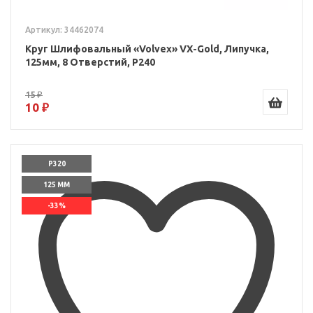
Артикул: 34462074
Круг Шлифовальный «Volvex» VX-Gold, Липучка,
125мм, 8 Отверстий, P240
15 ₽
10 ₽
P320
125 ММ
-33%