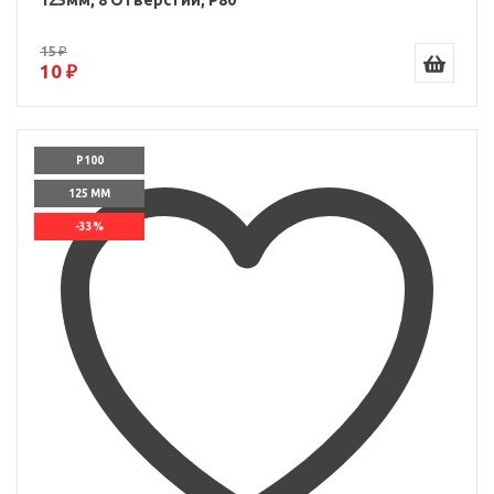
125мм, 8 Отверстий, P80
15 ₽
10 ₽
P100
125 ММ
-33%