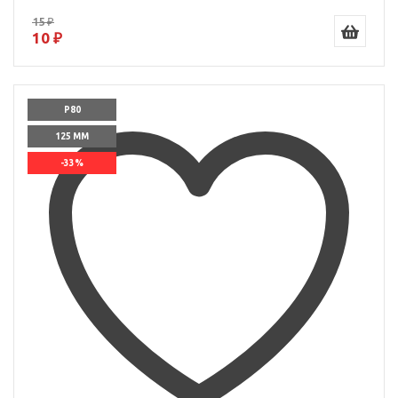
15 ₽
10 ₽
P80
125 ММ
-33%