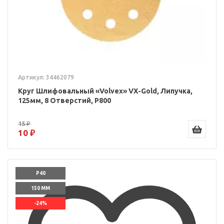
Артикул: 34462079
Круг Шлифовальный «Volvex» VX-Gold, Липучка,
125мм, 8 Отверстий, P800
15 ₽
10 ₽
P40
150 ММ
-24%