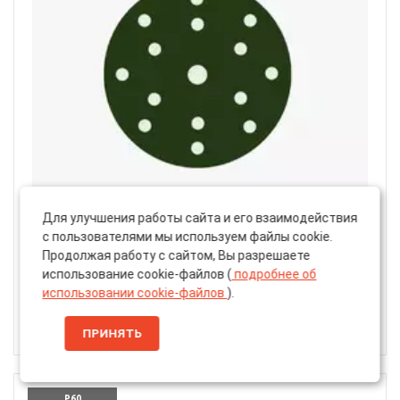
Для улучшения работы сайта и его взаимодействия
Артикул: 34462924
с пользователями мы используем файлы cookie.
Круг Шлифовальный «Volvex» VX-Green, Липучка,
Продолжая работу с сайтом, Вы разрешаете
150 мм, 15 Отверстий, P40
использование cookie-файлов (
подробнее об
использовании cookie-файлов
).
25 ₽
20 ₽
ПРИНЯТЬ
P60