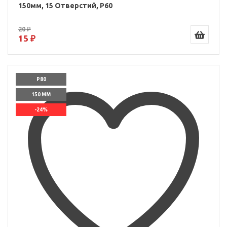
150мм, 15 Отверстий, P60
20 ₽
15 ₽
P80
150 ММ
-24%