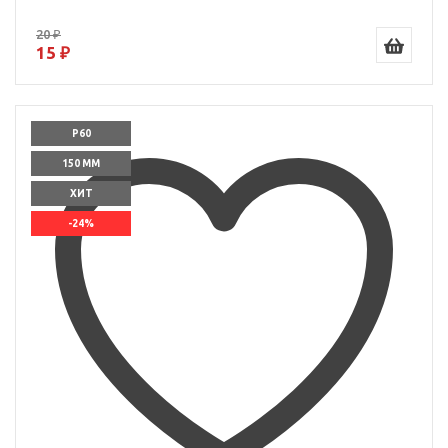
20 ₽
15 ₽
P60
150 ММ
ХИТ
-24%