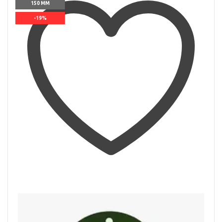
150 ММ
-19%