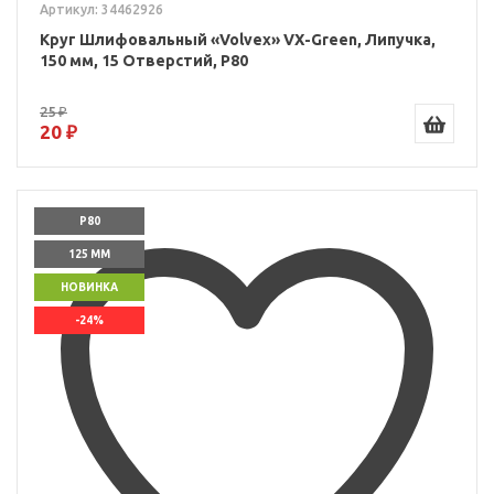
Артикул: 34462926
Круг Шлифовальный «Volvex» VX-Green, Липучка,
150 мм, 15 Отверстий, P80
25 ₽
20 ₽
P80
125 ММ
НОВИНКА
-24%