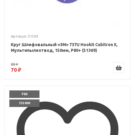
Артикул: 51369
Круг Шлифовальный «3M» 737U Hookit Cubitron II,
Мультипылеотвод, 150мм, P80+ (51369)
80 ₽
70 ₽
P80
150 ММ