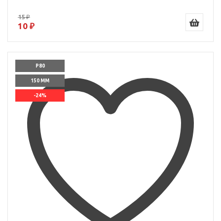
15 ₽
10 ₽
P80
150 ММ
-24%