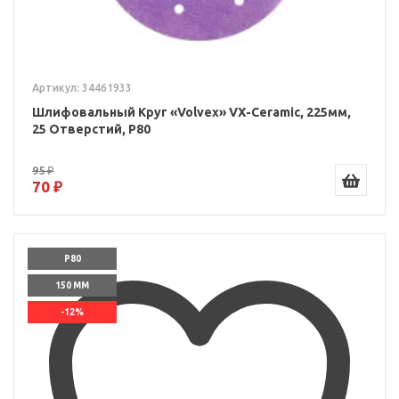
Артикул: 34461933
Шлифовальный Круг «Volvex» VX-Ceramic, 225мм,
25 Отверстий, P80
95 ₽
70 ₽
P80
150 ММ
-12%