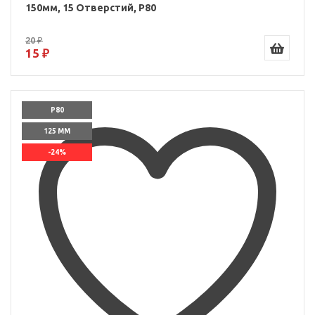
150мм, 15 Отверстий, P80
20 ₽
15 ₽
P80
125 ММ
-24%