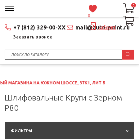
0
0
0
+7 (812) 329-00-XX
mail@auto-point.ru
Кабинет
Заказать звонок
НА ЮЖНОМ ШОССЕ, 37К1, ЛИТ Б
Шлифовальные Круги с Зерном
P80
ФИЛЬТРЫ