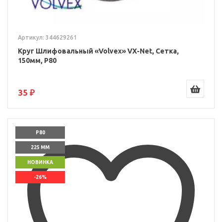
Артикул: 344629261
Круг Шлифовальный «Volvex» VX-Net, Сетка,
150мм, P80
35 ₽
P80
225 ММ
НОВИНКА
-26%