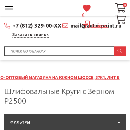
0
0
0
+7 (812) 329-00-XX
mail@auto-point.ru
Кабинет
Заказать звонок
МАГАЗИНА НА ЮЖНОМ ШОССЕ, 37К1, ЛИТ Б
Шлифовальные Круги с Зерном
P2500
ФИЛЬТРЫ