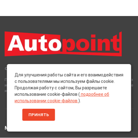
Сеть Магазинов «AutoPoint»
Для улучшения работы сайта и его взаимодействия
Полный спектр горюче-смазочных, абразивных и лакокрасочных
с пользователями мы используем файлы cookie.
материалов от лучших европейских производителей, а также
Продолжая работу с сайтом, Вы разрешаете
многое другое для вашего автомобиля.
использование cookie-файлов (
подробнее об
использовании cookie-файлов
).
ПРИНЯТЬ
МЕНЮ