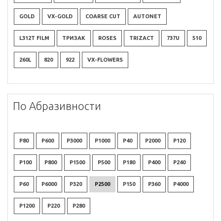
GOLD
VX-GOLD
COARSE CUT
AUTONET
L312T FILM
ТРИЗАК
ROSES
TRIZACT
737U
510
260L
820
922
VX-FLOWERS
По Абразивности
P80
P600
P3000
P1000
P40
P2000
P120
P100
P800
P1500
P500
P180
P400
P240
P60
P6000
P320
P2500
P150
P360
P4000
P1200
P220
P280