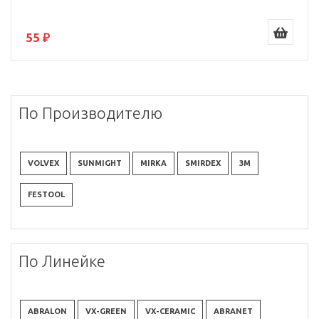
55 ₽
По Производителю
VOLVEX
SUNMIGHT
MIRKA
SMIRDEX
3M
FESTOOL
По Линейке
ABRALON
VX-GREEN
VX-CERAMIC
ABRANET