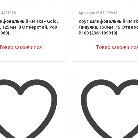
34453829
Артикул: 2361109910
ифовальный «Mirka» Gold,
Круг Шлифовальный «Mirka
, 125мм, 8 Отверстий, Р60
Липучка, 150мм, 15 Отвер
060)
P100 (2361109910)
Товар закончился
Товар закончилс