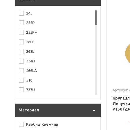
245
255P
255P+
260L
268L
334U
466LA
510
737U
Артикул: 
Круг Шл
740
Липучка
P150 (23
750
Материал
820
Карбид Кремния
922