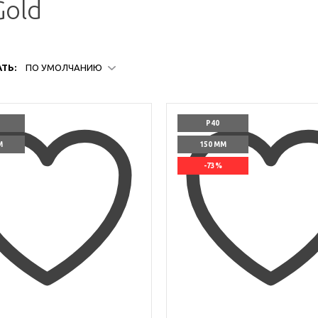
old
ТЬ:
ПО УМОЛЧАНИЮ
P40
М
150 ММ
-73%