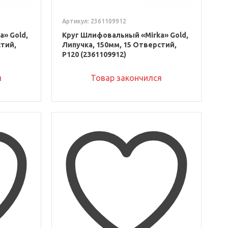
Артикул: 2361109912
» Gold,
Круг Шлифовальный «Mirka» Gold,
стий,
Липучка, 150мм, 15 Отверстий,
P120 (2361109912)
я
Товар закончился