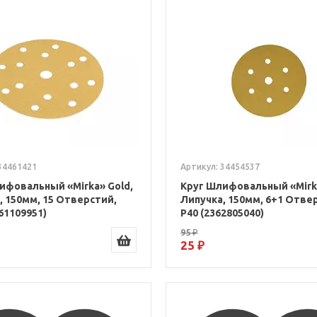
34461421
Артикул: 34454537
ифовальный «Mirka» Gold,
Круг Шлифовальный «Mirka
, 150мм, 15 Отверстий,
Липучка, 150мм, 6+1 Отве
61109951)
Р40 (2362805040)
95 ₽
25 ₽