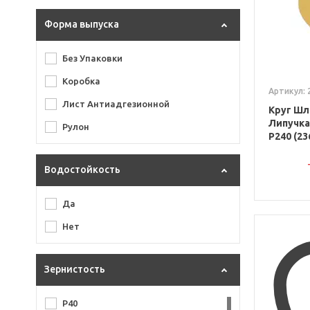
Siaspeed
Форма выпуска
Titan II
Trizact
Без Упаковки
VX-Ceramic
Коробка
Артикул: 
VX-Flowers
Лист Антиадгезионной
Круг Шл
VX-Gold
Липучка
Рулон
P240 (23
VX-Green
VX-NET
Водостойкость
X313T Sun Net
Да
Тризак
Нет
Зернистость
P40