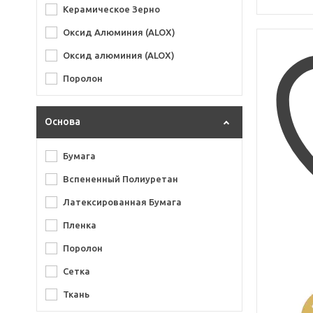
Керамическое Зерно
Abralon
Оксид Алюминия (ALOX)
Abranet
Оксид алюминия (ALOX)
Autonet
Поролон
B312T Gold
Coarse Cut
Основа
Gold
Бумага
Hookit
Вспененный Полиуретан
L312T Film
Латексированная Бумага
L312TV Film
Пленка
L312TV Gold
Поролон
Perfect it III
Сетка
Roses
Ткань
Siarun