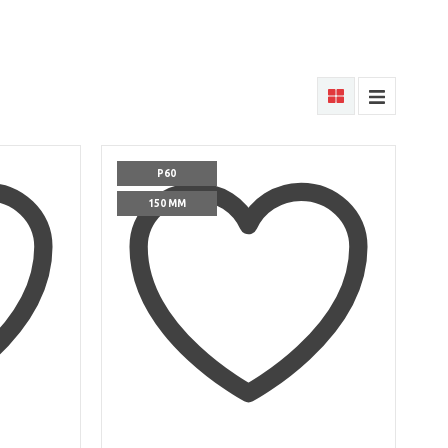
P60
150 ММ