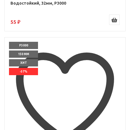
Водостойкий, 32мм, P3000
55 ₽
P3000
150 ММ
ХИТ
-37%