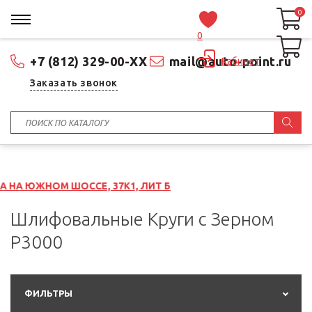
0
0
0
+7 (812) 329-00-XX
mail@auto-point.ru
Кабинет
Заказать звонок
ШОССЕ, 37К1, ЛИТ Б
Шлифовальные Круги с Зерном
P3000
ФИЛЬТРЫ