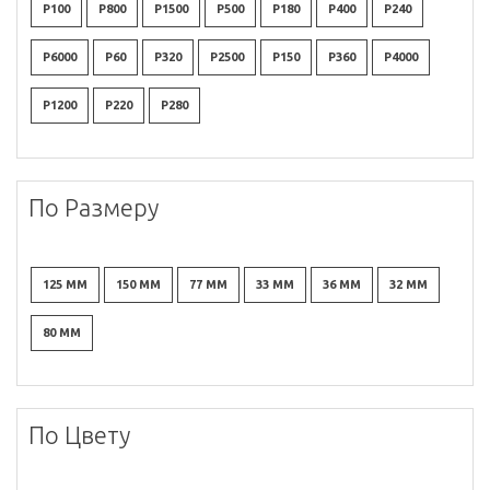
P100
P800
P1500
P500
P180
P400
P240
P6000
P60
P320
P2500
P150
P360
P4000
P1200
P220
P280
По Размеру
125 ММ
150 ММ
77 ММ
33 ММ
36 ММ
32 ММ
80 ММ
По Цвету