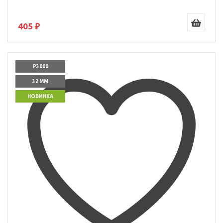
405 ₽
P3000
32 ММ
НОВИНКА