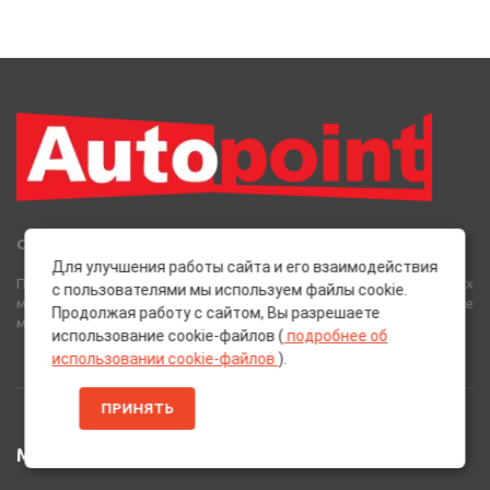
Сеть Магазинов «AutoPoint»
Для улучшения работы сайта и его взаимодействия
Полный спектр горюче-смазочных, абразивных и лакокрасочных
с пользователями мы используем файлы cookie.
материалов от лучших европейских производителей, а также
Продолжая работу с сайтом, Вы разрешаете
многое другое для вашего автомобиля.
использование cookie-файлов (
подробнее об
использовании cookie-файлов
).
ПРИНЯТЬ
МЕНЮ