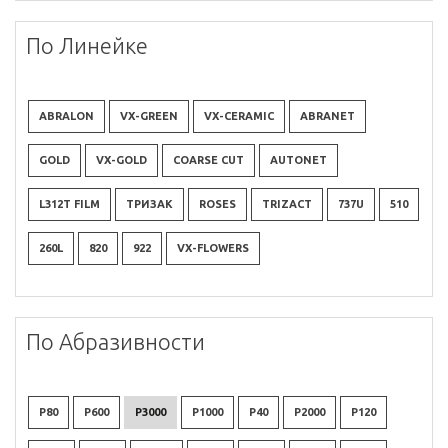
По Линейке
ABRALON
VX-GREEN
VX-CERAMIC
ABRANET
GOLD
VX-GOLD
COARSE CUT
AUTONET
L312T FILM
ТРИЗАК
ROSES
TRIZACT
737U
510
260L
820
922
VX-FLOWERS
По Абразивности
P80
P600
P3000
P1000
P40
P2000
P120