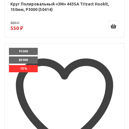
Круг Полировальный «3M» 443SA Trizact Hookit,
150мм, P3000 (50414)
880 ₽
550 ₽
P3000
80 ММ
-73%