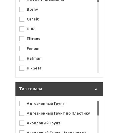
Bosny
Car Fit
DUR
Eltrans
Fenom
Hafman
Hi-Gear
Holex
iGel
Тип товара
Intertroton
Адгезионный Грунт
Jeta Pro
Адгезионный Грунт по Пластику
Kiwix
Акриловый Грунт
Maston
Акриловый Грунт-Наполнитель