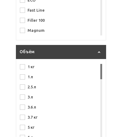
ECO
Грунт по Пластику
U-Seal
Fast Line
Запечатыватель Ржавчины
Vika
Filler 100
Защитное Покрытие
Volvex
Magnum
Кислотный Грунт
КППС
Orange
Полиэфирный Грунт
Химик
Platinum
Объём
Преобразователь Ржавчины
Цинкор
Plus 700
Реактивный Грунт
1 кг
Primer
Удалитель Ржавчины
1 л
Protect 300
Фосфатирующий Грунт
2.5 л
Protect 310
Эпоксидный Грунт
3 л
Protect 330
3.6 л
Protect 340
3.7 кг
Protect 360
5 кг
Protect 370