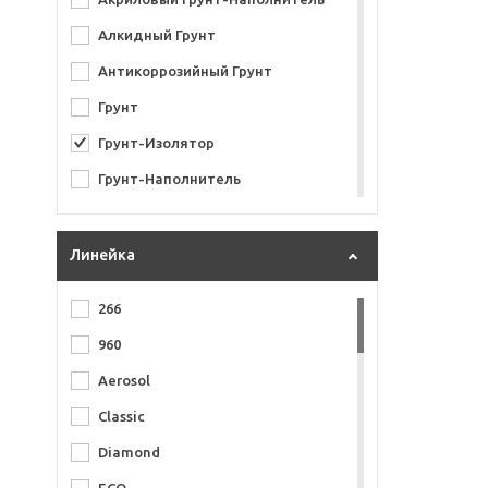
Mipa
Алкидный Грунт
Novol
Антикоррозийный Грунт
ONB Master
Грунт
Otrix
Грунт-Изолятор
Permatex
Грунт-Наполнитель
Profimix
Грунт-Шпатлевка
Quickline
Грунт-Эмаль
Линейка
Rand
Грунт Акриловый
Reoflex
266
Грунт Выравнивающий
Roberlo
960
Грунт Цинконаполненный
Skyron
Aerosol
Грунт Эпоксидный
Solid
Classic
Грунт для Вклейки Стекол
TIER
Diamond
Грунт для Прошлифовки
U-Pol