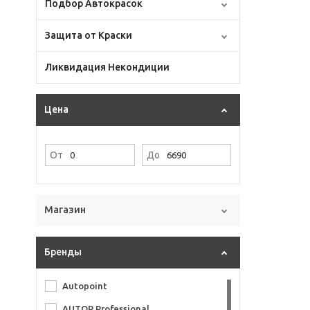
Подбор Автокрасок
Защита от Краски
Ликвидация Некондиции
Цена
От
До
Магазин
Бренды
Autopoint
AUTOP Professional