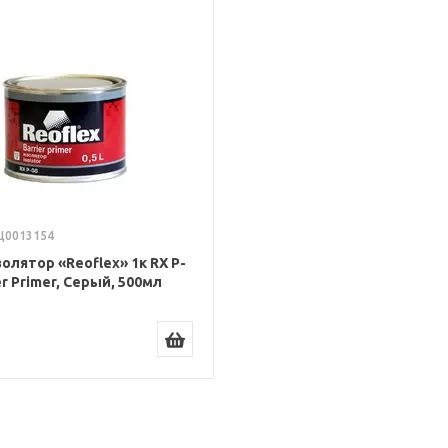
 Ц0013154
олятор «Reoflex» 1к RX P-
er Primer, Серый, 500мл