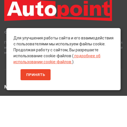
Сеть Магазинов «AutoPoint»
Для улучшения работы сайта и его взаимодействия
Полный спектр горюче-смазочных, абразивных и лакокрасочных
с пользователями мы используем файлы cookie.
материалов от лучших европейских производителей, а также
Продолжая работу с сайтом, Вы разрешаете
многое другое для вашего автомобиля.
использование cookie-файлов (
подробнее об
использовании cookie-файлов
).
ПРИНЯТЬ
МЕНЮ
Главная
Каталог Товаров
Акции
Информация