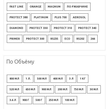
FAST LINE
ORANGE
MAGNUM
ПО РЖАВЧИНЕ
PROTECT 380
PLATINUM
PLUS 700
AEROSOL
DIAMOND
PROTECT 330
PROTECT 310
PROTECT 340
PRIMER
PROTECT 300
RS235
ECO
RS202
266
По Объёму
800 МЛ
1 Л.
500 МЛ
400 МЛ
3 Л
1 КГ
520 МЛ
650 МЛ
900 МЛ
200 МЛ
750 МЛ
30 МЛ
3.6 Л
900 Г
500 Г
250 МЛ
100 МЛ