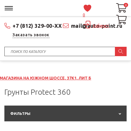
0
0
0
+7 (812) 329-00-XX
mail@auto-point.ru
Кабинет
Заказать звонок
 ЮЖНОМ ШОССЕ, 37К1, ЛИТ Б
Грунты Protect 360
ФИЛЬТРЫ