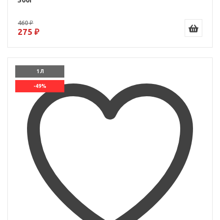
500г
460 ₽
275 ₽
1 Л
-49%