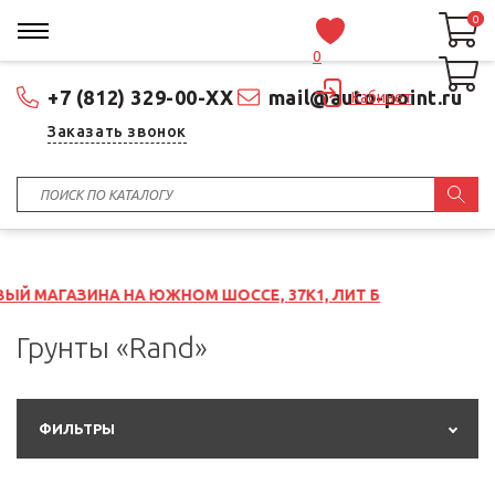
0
0
0
+7 (812) 329-00-XX
mail@auto-point.ru
Кабинет
Заказать звонок
НА ЮЖНОМ ШОССЕ, 37К1, ЛИТ Б
Грунты «Rand»
ФИЛЬТРЫ